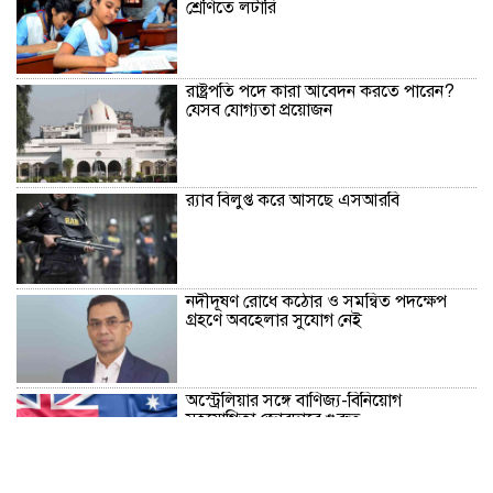
শ্রেণিতে লটারি
রাষ্ট্রপতি পদে কারা আবেদন করতে পারেন?
যেসব যোগ্যতা প্রয়োজন
র‍্যাব বিলুপ্ত করে আসছে এসআরবি
নদীদূষণ রোধে কঠোর ও সমন্বিত পদক্ষেপ
গ্রহণে অবহেলার সুযোগ নেই
অস্ট্রেলিয়ার সঙ্গে বাণিজ্য-বিনিয়োগ
সহযোগিতা জোরদারে গুরুত্ব