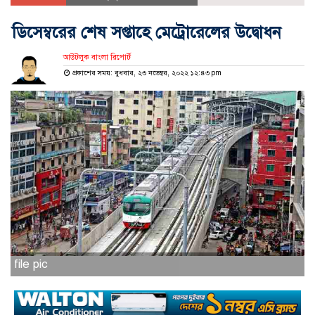
ডিসেম্বরের শেষ সপ্তাহে মেট্রোরেলের উদ্বোধন
আউটলুক বাংলা রিপোর্ট
প্রকাশের সময়: বুধবার, ২৩ নভেম্বর, ২০২২ ১২:৪৩ pm
file pic