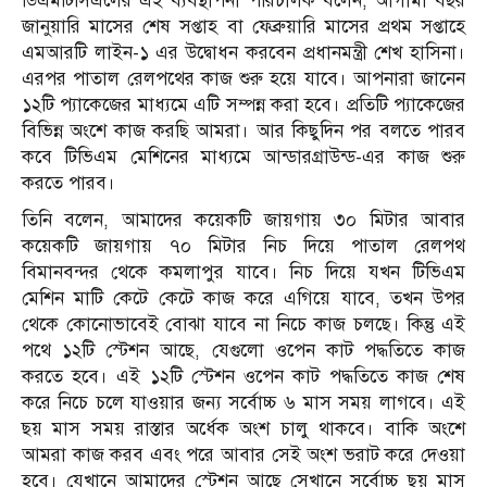
ডিএমটিসিএলের এই ব্যবস্থাপনা পরিচালক বলেন, আগামী বছর
জানুয়ারি মাসের শেষ সপ্তাহ বা ফেব্রুয়ারি মাসের প্রথম সপ্তাহে
এমআরটি লাইন-১ এর উদ্বোধন করবেন প্রধানমন্ত্রী শেখ হাসিনা।
এরপর পাতাল রেলপথের কাজ শুরু হয়ে যাবে। আপনারা জানেন
১২টি প্যাকেজের মাধ্যমে এটি সম্পন্ন করা হবে। প্রতিটি প্যাকেজের
বিভিন্ন অংশে কাজ করছি আমরা। আর কিছুদিন পর বলতে পারব
কবে টিভিএম মেশিনের মাধ্যমে আন্ডারগ্রাউন্ড-এর কাজ শুরু
করতে পারব।
তিনি বলেন, আমাদের কয়েকটি জায়গায় ৩০ মিটার আবার
কয়েকটি জায়গায় ৭০ মিটার নিচ দিয়ে পাতাল রেলপথ
বিমানবন্দর থেকে কমলাপুর যাবে। নিচ দিয়ে যখন টিভিএম
মেশিন মাটি কেটে কেটে কাজ করে এগিয়ে যাবে, তখন উপর
থেকে কোনোভাবেই বোঝা যাবে না নিচে কাজ চলছে। কিন্তু এই
পথে ১২টি স্টেশন আছে, যেগুলো ওপেন কাট পদ্ধতিতে কাজ
করতে হবে। এই ১২টি স্টেশন ওপেন কাট পদ্ধতিতে কাজ শেষ
করে নিচে চলে যাওয়ার জন্য সর্বোচ্চ ৬ মাস সময় লাগবে। এই
ছয় মাস সময় রাস্তার অর্ধেক অংশ চালু থাকবে। বাকি অংশে
আমরা কাজ করব এবং পরে আবার সেই অংশ ভরাট করে দেওয়া
হবে। যেখানে আমাদের স্টেশন আছে সেখানে সর্বোচ্চ ছয় মাস