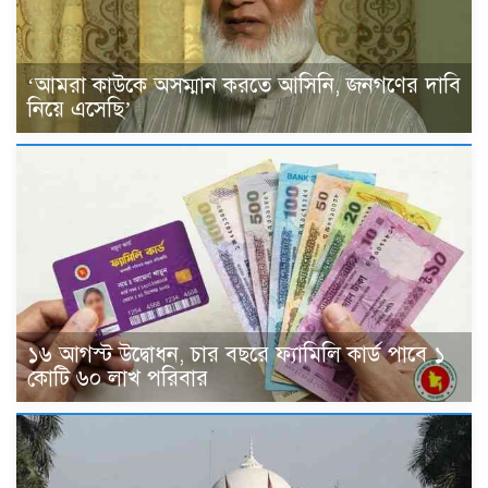
‘আমরা কাউকে অসম্মান করতে আসিনি, জনগণের দাবি
নিয়ে এসেছি’
১৬ আগস্ট উদ্বোধন, চার বছরে ফ্যামিলি কার্ড পাবে ১
কোটি ৬০ লাখ পরিবার