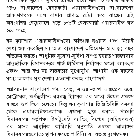
ব্যবসায়িক সুযোগ সুবিধা প্রাপ্তির মধ্যে নানা অসংগতি থাকার
পরও বাংলাদেশে বেসরকারী এয়ারলাইন্সগুলো বাংলাদেশের
আকাশপথকে সচল রাখার প্রাণান্ত চেষ্টা করে যাচ্ছে। এই
অসংগতির বেড়াজালে পড়ে ৮/৯টি বেসরকারী এয়ারলাইন্স বন্ধ
হয়ে গেছে।
ঘন কুয়াশায় এয়ারালাইন্সগুলো ক্ষতিগ্রস্ত হওয়ার গল্প নিয়েই
লেখা শুরু করেছিলাম। আজ বাংলাদেশ এভিয়েশন প্রায় ৫১ বছর
অতিক্রম করছে। আধুনিক সুযোগ-সুবিধা সম্পন্ন হযরত শাহজালাল
আন্তর্জাতিক বিমানবন্দরে থার্ড টার্মিনাল নির্মানের মতো ব্যয়বহুল
প্রকল্প আজ স্বপ্ন নয় বাস্তবতার মুখোমুখি। আগামী এক বছরের
মধ্যে আলোর মুখ দেখার প্রত্যাশা করছে বাংলাদেশ।
অগ্রসরমান বাংলাদেশ পদ্মা সেতু, মাওয়া-ভাঙ্গা এক্সপ্রেস ওয়ে,
মেট্রোরেল, কর্ণফুলীতে বঙ্গবন্ধু ট্যানেল এর মতো উন্নয়ন প্রকল্প
বাস্তবে রূপ দিয়ে চলেছে। কিন্তু ঘন কুয়াশায় ভিজিভিলিটি সমস্যা
থেকে এয়ারলাইন্সগুলোকে এখনো মুক্ত করতে পারেনি
বিমানবন্দর কর্তৃপক্ষ। ইন্সট্রুমেন্ট ল্যান্ডিং সিস্টেম (আইএলএস)
এর মতো আধুনিক কারিগরি যন্ত্রপাতি এখনো আমাদের
বিমানবন্দরগুলোতে স্থাপন করতে পারিনি। যা অত্যন্ত দুঃখজনক।