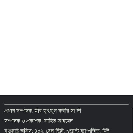
ঝুলে আছে এনআইডি সংশোধনের দেড় লাখ
আবেদন
সিলেটে দুই বাসের সংঘর্ষে মৃতের সংখ্যা বেড়ে
৯
পোশাক শিল্পে মূল্য সংযোজন বাড়াতে
বাংলাদেশে বড় সম্ভাবনা দেখছে দক্ষিণ
কোরিয়া
নিরাপত্তা পেলে দেশে ফিরে বিচারের মুখোমুখি
হতে প্রস্তুত সাকিব
প্রধান সম্পাদক: মীর লুৎফুল কবীর সা`দী
সম্পাদক ও প্রকাশক: ফাহিত আহমেদ
Korean official see strong prospect
of upgrading Bangladesh’s RMG
যুক্তরাষ্ট্র অফিস: ৪৫২, বেল স্ট্রিট, ওয়েস্ট হ্যাম্পস্টিড, নিউ
industry