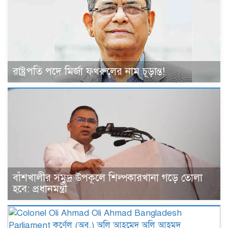
রাষ্ট্রপতি পদে মির্জা ফখরুলের নাম চূড়ান্ত!
বাঁশখালীর সমুদ্র উপকূলে শিল্পকারখানা গড়ে তোলা
হবে: প্রধানমন্ত্রী