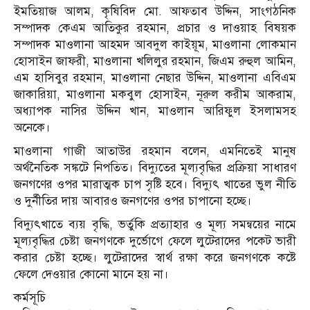
ইমতিয়াজ আলম, কৃষিবিদ মো. আফতাব উদ্দিন, সাংগঠনিক
সম্পাদক কেএম আতিকুর রহমান, প্রচার ও দাওয়াহ বিষয়ক
সম্পাদক মাওলানা আহমদ আবদুল কাইয়ূম, মাওলানা লোকমান
হোসাইন জাফরী, মাওলানা খলিলুর রহমান, জিএম রুহুল আমিন,
এম হাসিবুর রহমান, মাওলানা নেছার উদ্দিন, মাওলানা এবিএম
জাকারিয়া, মাওলানা মকবুল হোসাইন, নূরুল করীম আকরাম,
অধ্যাপক নাসির উদ্দিন খান, মাওলান আরিফুল ইসলামসহ
অনেকে।
মাওলানা গাজী আতাউর রহমান বলেন, এমনিতেই মানুষ
অর্থনৈতিক সঙ্কটে নিপতিত। বিদ্যুতের মূল্যবৃদ্ধির প্রক্রিয়া সাধারণ
জনগণের ওপর মারাত্মক চাপ সৃষ্টি হবে। বিদ্যুৎ খাতের ভুল নীতি
ও দুর্নীতির দায় আবারও জনগণের ওপর চাপানো হচ্ছে।
বিদ্যুৎখাতে ব্যয় বৃদ্ধি, ভর্তুকি প্রত্যাহার ও মূল্য সমন্বয়ের নামে
মূল্যবৃদ্ধির চেষ্টা জনগণকে দুর্ভোগে ফেলে লুটেরাদের পকেট ভারী
করার চেষ্টা হচ্ছে। লুটেরাদের স্বার্থ রক্ষা করে জনগণকে কষ্টে
ফেলে দেওয়ার কোনো মানে হয় না।
কর্মসূচি