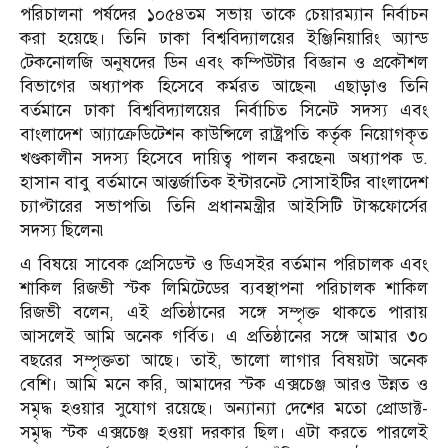
পরিচালনা পর্ষদের ১০৫৪তম সভায় তাকে চেয়ারম্যান নির্বাচন
করা হয়েছে। তিনি ঢাকা বিশ্ববিদ্যালয়ের ইঞ্জিনিয়ারিং অ্যান্ড
টেকনোলজি অনুষদের ডিন এবং কম্পিউটার বিজ্ঞান ও প্রকৌশল
বিভাগের অধ্যাপক হিসেবে কর্মরত আছেন৷ এছাড়াও তিনি
বর্তমানে ঢাকা বিশ্ববিদ্যালয়ের নির্বাচিত সিনেট সদস্য এবং
বাংলাদেশ আ্যাক্রেডিটেশন কাউন্সিলে রাষ্ট্রপতি কর্তৃক নিয়োগকৃত
খণ্ডকালীন সদস্য হিসেবে দায়িত্ব পালন করছেন৷ অধ্যাপক ড.
হাসান বাবু বর্তমানে আন্তর্জাতিক ইন্টারনেট সোসাইটির বাংলাদেশ
চ্যাপ্টারের সভাপতি৷ তিনি প্রধানমন্ত্রীর আইসিটি টাস্কফোর্সের
সদস্য ছিলেন৷
এ বিষয়ে সাবেক প্রেসিডেন্ট ও ডিএসইর বর্তমান পরিচালক এবং
শাকিল রিজভী স্টক লিমিটেডের ব্যবস্থাপনা পরিচালক শাকিল
রিজভী বলেন, এই প্রতিষ্ঠানের সঙ্গে সম্পৃক্ত থাকতে পারায়
আসলেই আমি অনেক গর্বিত। এ প্রতিষ্ঠানের সঙ্গে আমার ৩০
বছরের সম্পৃক্ততা আছে। তাই, ভালো লাগার বিষয়টা অনেক
বেশি। আমি মনে করি, আমাদের স্টক এক্সচেঞ্জ আরও উন্নত ও
সমৃদ্ধ হওয়ার সুযোগ রয়েছে। অন্যান্যা দেশের মতো প্রোডাক্ট-
সমৃদ্ধ স্টক এক্সচেঞ্জ হওয়া দরকার ছিল। এটা করতে পারলেই