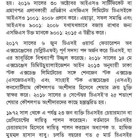
হয়। ২০১৬ সালের ৩০ অক্টোবর আইএসও সার্টিফিকেট বা
প্রমাণপত্র প্রদানকারী প্রতিষ্ঠান এসজিএস লিমিটেড ডিএসইকে
আইএসও ১০০১: ২০০৮ প্রদান করে। এছাড়া, সফল সমাপ্তি এবং
আইএসও ৯০০১: ২০০৮ যথাযথভাবে বজায় রাখার জন্য
এসজিএস উক্ত মানকে ৯০০১: ২০১৫ এ উন্নীত করে।
২০১৭ সালের ৬ জুন ডিএসই ওয়ার্ল্ড ফেডারেশন অব
এক্সচেঞ্জেসের (ডব্লিউএফই) পূর্ণ সদস্য পদ অর্জন করে ডিএসই, যা
এর ভাবূর্তিকে বিশ্বব্যাপী উজ্জ্বল করেছে। ২০১৮ সালের ১৪ মে
এক্সচেঞ্জেস ডিমিউচুয়ালাইজেশন আইন ২০১৩ অনুযায়ী ঢাকা
স্টক এক্সচেঞ্জ লিমিটেডের সঙ্গে শেনজেন স্টক এক্সচেঞ্জ
(এসজেডএসই) এবং সাংহাই স্টক এক্সচেঞ্জের (এসএই)
কনসোর্টিয়াম কৌশলগত অংশীদার হিসেবে শেয়ার ক্রয় চুক্তি
স্বাক্ষর করে। ২০১৮ সালের ৪ সেপ্টেম্বর ডিএসই’র ২৫ শতাংশ
শেয়ার কৌশলগত অংশীদারদের কাছে হস্তান্তরিত হয়।
১৯৭২ সাল থেকে এ পর্যন্ত ২৩ জন ব্যক্তি ডিএসইর চেয়ারম্যান বা
প্রেসিডেন্টের দায়িত্ব পালন করেছেন। বর্তমানে ডিএসইর
চেয়ারম্যান হিসেবে দায়িত্ব পালন করছেন অধ্যাপক ড. হাফিজ
মুহম্মদ হাসান বাবু। চলতি বছরের গত ৫ মার্চ ডিএসইর