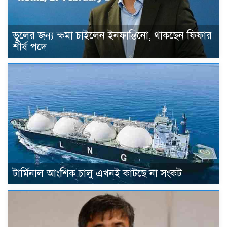
ভুলের জন্য ক্ষমা চাইলেন ইনফান্তিনো, থাকছেন ফিফার
শীর্ষ পদে
টার্মিনাল আংশিক চালু এখনই কাটছে না সংকট