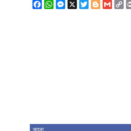
Facebook
WhatsApp
Messenger
X
Twitter
Blogge
Gma
C
L
আরো