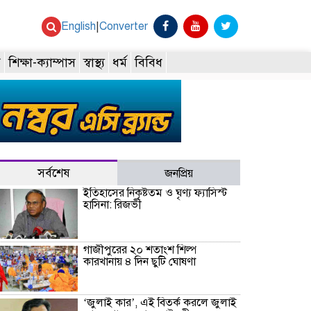
English
|
Converter
ি
শিক্ষা-ক্যাম্পাস
স্বাস্থ্য
ধর্ম
বিবিধ
সর্বশেষ
জনপ্রিয়
ইতিহাসের নিকৃষ্টতম ও ঘৃণ্য ফ্যাসিস্ট
হাসিনা: রিজভী
গাজীপুরের ২০ শতাংশ শিল্প
কারখানায় ৪ দিন ছুটি ঘোষণা
‘জুলাই কার’, এই বিতর্ক করলে জুলাই