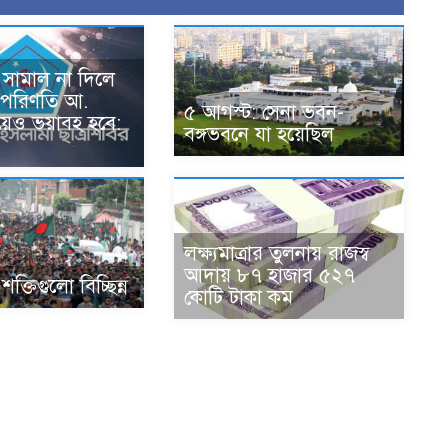
 সামাল না দিলে
 পরিণতি আ.
৫ আগস্ট: সেনা ভবন-
য়েও ভয়াবহ হবে:
বঙ্গভবনে যা হয়েছিল
লক্ষ্যমাত্রার তুলনায় রাজস্ব
আদায় ৮৭ হাজার ৫২৭
ক্তিগুলো বিচ্ছিন্ন
কোটি টাকা কম