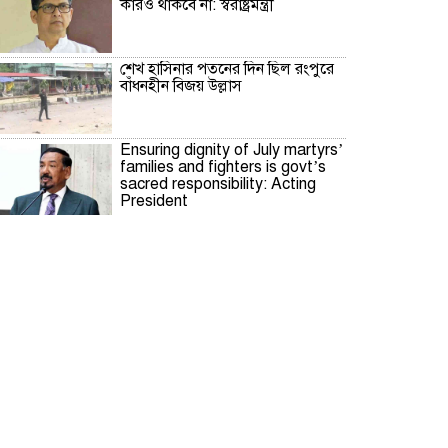
কারও থাকবে না: স্বরাষ্ট্রমন্ত্রী
শেখ হাসিনার পতনের দিন ছিল রংপুরে
বাঁধনহীন বিজয় উল্লাস
Ensuring dignity of July martyrs’
families and fighters is govt’s
sacred responsibility: Acting
President
Justice for anti-fascist
movement killings to be
transparent, impartial: PM
Path of new Bangladesh to
begin from July Memorial
Museum: Prof Yunus
July Mass Uprising Day being
observed