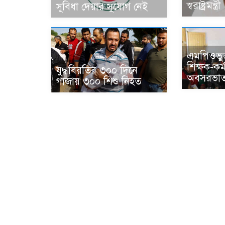
স্বরাষ্ট্রমন্ত্রী
সুবিধা দেয়ার সুযোগ নেই
এমপিওভুক্
শিক্ষক-কর্
যুদ্ধবিরতির ৩০০ দিনে
অবসরভাতা
গাজায় ৩০০ শিশু নিহত