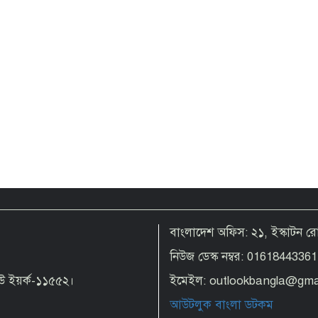
বাংলাদেশ অফিস: ২১, ইস্কাটন 
নিউজ ডেস্ক নম্বর: 01618443361
 নিউ ইয়র্ক-১১৫৫২।
ইমেইল: outlookbangla@gma
আউটলুক বাংলা ডটকম