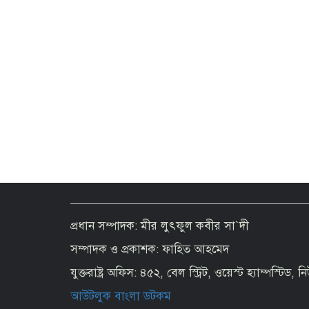
প্রধান সম্পাদক: মীর লুৎফুল কবীর সা`দী
সম্পাদক ও প্রকাশক: ফাহিত আহমেদ
যুক্তরাষ্ট্র অফিস: ৪৫২, বেল স্ট্রিট, ওয়েস্ট হ্যাম্পস্টিড,
আউটলুক বাংলা ডটকম