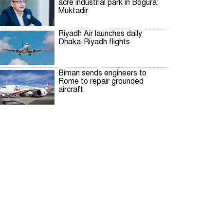
acre industrial park in Bogura:
Muktadir
Riyadh Air launches daily
Dhaka-Riyadh flights
Biman sends engineers to
Rome to repair grounded
aircraft
Patuakhali fisherman nets
2,200 hilsa in a single haul,
earns Tk 48 lakh
দিল্লিতে শেখ হাসিনার রাজনৈতিক
তৎপরতার দায় ভারত এড়াতে পারে
না: স্বরাষ্ট্রমন্ত্রী
পাকিস্তানে রপ্তানি হবে বাংলাদেশের
আনারস