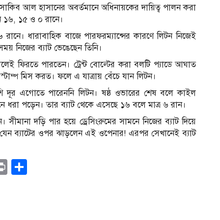
। সাকিব আল হাসানের অবর্তমানে অধিনায়কের দায়িত্ব পালন করা
ন ১৬, ১৫ ও ০ রানে।
 ৬ রানে। ধারাবাহিক বাজে পারফরম্যান্সের কারণে লিটন নিজেই
সময় নিজের ব্যাট ভেঙেছেন তিনি।
েই ফিরতে পারতেন। ট্রেন্ট বোল্টের করা বলটি প্যাডে আঘাত
স্টাম্প মিস করত। ফলে এ যাত্রায় বেঁচে যান লিটন।
েশি দূর এগোতে পারেননি লিটন। ষষ্ঠ ওভারের শেষ বলে কাইল
নে ধরা পড়েন। তার ব্যাট থেকে এসেছে ১৬ বলে মাত্র ৬ রান।
ীমানা দড়ি পার হয়ে ড্রেসিংরুমের সামনে নিজের ব্যাট দিয়ে
েন ব্যাটের ওপর ঝাড়লেন এই ওপেনার! এরপর সেখানেই ব্যাট
r
il
opy
Print
Share
ink