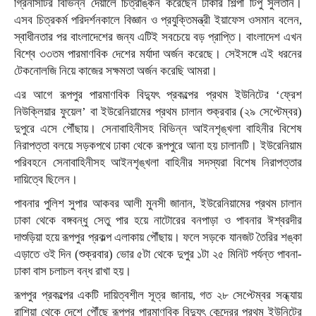
গ্রিনসিটির বিভিন্ন দেয়ালে চিত্রাঙ্কন করেছেন ঢাকার শিল্পী টিপু সুলতান।
এসব চিত্রকর্ম পরিদর্শনকালে বিজ্ঞান ও প্রযুক্তিমন্ত্রী ইয়াফেস ওসমান বলেন,
স্বাধীনতার পর বাংলাদেশের জন্য এটিই সবচেয়ে বড় প্রাপ্তি। বাংলাদেশ এখন
বিশ্বে ৩৩তম পারমাণবিক দেশের মর্যাদা অর্জন করেছে। সেইসঙ্গে এই ধরনের
টেকনোলজি নিয়ে কাজের সক্ষমতা অর্জন করেছি আমরা।
এর আগে রূপপুর পারমাণবিক বিদ্যুৎ প্রকল্পের প্রথম ইউনিটের ‘ফ্রেশ
নিউক্লিয়ার ফুয়েল’ বা ইউরেনিয়ামের প্রথম চালান শুক্রবার (২৯ সেপ্টেম্বর)
দুপুরে এসে পৌঁছায়। সেনাবাহিনীসহ বিভিন্ন আইনশৃঙ্খলা বাহিনীর বিশেষ
নিরাপত্তা বলয়ে সড়কপথে ঢাকা থেকে রূপপুরে আনা হয় চালানটি। ইউরেনিয়াম
পরিবহনে সেনাবাহিনীসহ আইনশৃঙ্খলা বাহিনীর সদস্যরা বিশেষ নিরাপত্তার
দায়িত্বে ছিলেন।
পাবনার পুলিশ সুপার আকবর আলী মুনসী জানান, ইউরেনিয়ামের প্রথম চালান
ঢাকা থেকে বঙ্গবন্ধু সেতু পার হয়ে নাটোরের বনপাড়া ও পাবনার ঈশ্বরদীর
দাশুড়িয়া হয়ে রূপপুর প্রকল্প এলাকায় পৌঁছায়। ফলে সড়কে যানজট তৈরির শঙ্কা
এড়াতে ওই দিন (শুক্রবার) ভোর ৫টা থেকে দুপুর ১টা ২৫ মিনিট পর্যন্ত পাবনা-
ঢাকা বাস চলাচল বন্ধ রাখা হয়।
রূপপুর প্রকল্পের একটি দায়িত্বশীল সূত্র জানায়, গত ২৮ সেপ্টেম্বর সন্ধ্যায়
রাশিয়া থেকে দেশে পৌঁছে রূপপুর পারমাণবিক বিদ্যুৎ কেন্দ্রের প্রথম ইউনিটের