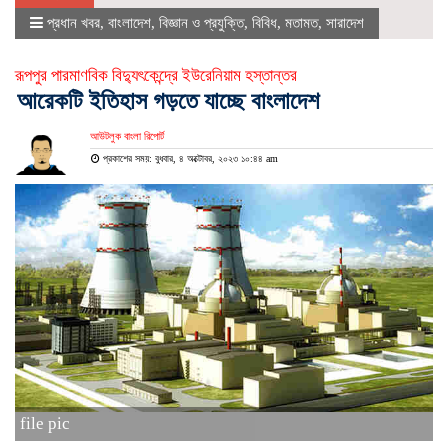
প্রধান খবর
,
বাংলাদেশ
,
বিজ্ঞান ও প্রযুক্তি
,
বিবিধ
,
মতামত
,
সারাদেশ
রূপপুর পারমাণবিক বিদ্যুৎকেন্দ্রে ইউরেনিয়াম হস্তান্তর
আরেকটি ইতিহাস গড়তে যাচ্ছে বাংলাদেশ
আউটলুক বাংলা রিপোর্ট
প্রকাশের সময়: বুধবার, ৪ অক্টোবর, ২০২৩ ১০:৪৪ am
file pic