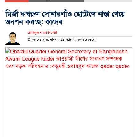
মির্জা ফখরুল সোনারগাঁও হোটেলে নাস্তা খেয়ে
অনশন করছে: কাদের
আউটলুক বাংলা রিপোর্ট
প্রকাশের সময়: শনিবার, ১৪ অক্টোবর, ২০২৩ ৯:০১ pm