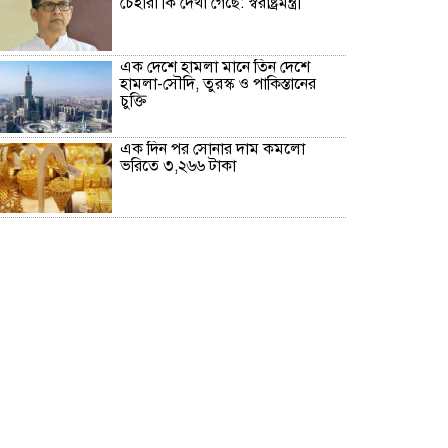
চেহারা কি দেখা গেছে: স্বরাষ্ট্রমন্ত্রী
এক দেশে হামলা মানে তিন দেশে
হামলা-সৌদি, তুরস্ক ও পাকিস্তানের
চুক্তি
এক দিন পর সোনার দাম কমলো
ভরিতে ৩,২৬৬ টাকা
মন্ত্রীদের ১০ লাখ, এমপিদের ৫ লাখ
টাকা বেতন হওয়া উচিত: নুরুল হক
মনে হচ্ছে দলটাকেই খেয়ে ফেলবেন:
বিএনপির এমপি
দিল্লিতে প্রেস কনফারেন্সে শেখ হাসিনার
দেয়া বক্তব্যে সমর্থন নেই ভারতের:
রণধীর জয়সওয়াল