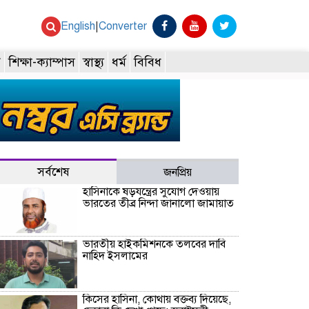
English
|
Converter
ি
শিক্ষা-ক্যাম্পাস
স্বাস্থ্য
ধর্ম
বিবিধ
সর্বশেষ
জনপ্রিয়
হাসিনাকে ষড়যন্ত্রের সুযোগ দেওয়ায়
ভারতের তীব্র নিন্দা জানালো জামায়াত
ভারতীয় হাইকমিশনকে তলবের দাবি
নাহিদ ইসলামের
কিসের হাসিনা, কোথায় বক্তব্য দিয়েছে,