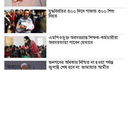
যুদ্ধবিরতির ৩০০ দিনে গাজায় ৩০০ শিশু
নিহত
এমপিওভুক্ত অবসরপ্রাপ্ত শিক্ষক-কর্মচারীরা
অবসরভাতা পাবেন যেভাবে
জনগণের অধিকার নিশ্চিত না হওয়া পর্যন্ত
জুলাই শেষ হবে না: জামায়াত আমীর
সোনার দাম ভ‌রি‌তে বাড়লো ৪ হাজার ৩৭৪
টাকা
চোরাবালিতে পড়েছে যুক্তরাষ্ট্র, মুসলিম ঐক্য
ও ভ্রাতৃত্বের ডাক ইরানের