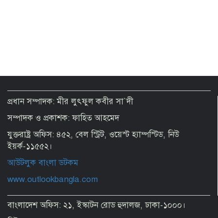
ভারতীয় হাইকমিশনকে তলবের দাবি নাহিদ
ইসলামের
কিসের হাসিনা, কোথায় বক্তব্য দিয়েছে, চেহারা
কি দেখা গেছে: স্বরাষ্ট্রমন্ত্রী
প্রধান সম্পাদক: মীর লুৎফুল কবীর সা`দী
সম্পাদক ও প্রকাশক: ফাহিত আহমেদ
এক দেশে হামলা মানে তিন দেশে হামলা-
সৌদি, তুরস্ক ও পাকিস্তানের চুক্তি
যুক্তরাষ্ট্র অফিস: ৪৫২, বেল স্ট্রিট, ওয়েস্ট হ্যাম্পস্টিড, নিউ
ইয়র্ক-১১৫৫২।
আউটলুক বাংলা ডটকম
এক দিন পর সোনার দাম কমলো ভরিতে
৩,২৬৬ টাকা
www.outlookbangla.com
বাংলাদেশ অফিস: ২১, ইস্কাটন রোড হুদালজ, ঢাকা-১০০০।
মন্ত্রীদের ১০ লাখ, এমপিদের ৫ লাখ টাকা
বেতন হওয়া উচিত: নুরুল হক