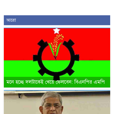
আরো
মনে হচ্ছে দলটাকেই খেয়ে ফেলবেন: বিএনপির এমপি