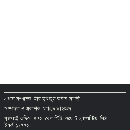
No alternative to independent media
for sustainable democracy: Fakhrul
Dengue must taken as a national
public health issue: Dr Mustaq
Top drug traffickers’ list to be
prepared impartially: Home Minister
Security forces remain vigilant to
maintain peace, stability in CHT
প্রধান সম্পাদক: মীর লুৎফুল কবীর সা`দী
সম্পাদক ও প্রকাশক: ফাহিত আহমেদ
Youth to be prepared with proper
skills before going to Japan: Bobby
যুক্তরাষ্ট্র অফিস: ৪৫২, বেল স্ট্রিট, ওয়েস্ট হ্যাম্পস্টিড, নিউ
Hajjaj
ইয়র্ক-১১৫৫২।