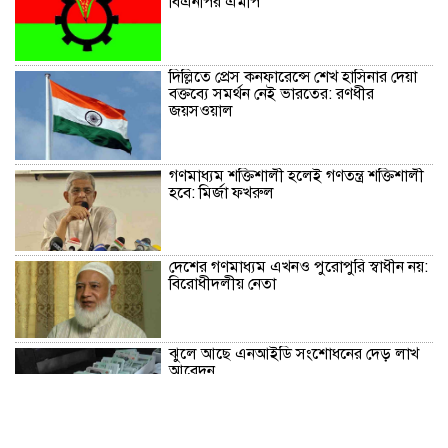
বিএনপির এমপি
দিল্লিতে প্রেস কনফারেন্সে শেখ হাসিনার দেয়া
বক্তব্যে সমর্থন নেই ভারতের: রণধীর
জয়সওয়াল
গণমাধ্যম শক্তিশালী হলেই গণতন্ত্র শক্তিশালী
হবে: মির্জা ফখরুল
দেশের গণমাধ্যম এখনও পুরোপুরি স্বাধীন নয়:
বিরোধীদলীয় নেতা
ঝুলে আছে এনআইডি সংশোধনের দেড় লাখ
আবেদন
সিলেটে দুই বাসের সংঘর্ষে মৃতের সংখ্যা বেড়ে