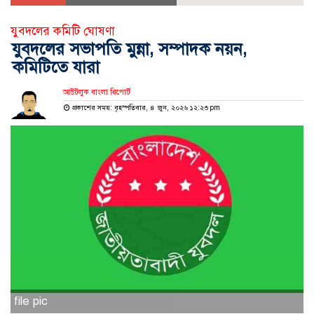
যুবদলের কমিটি ঘোষণা
যুবদলের সভাপতি মুন্না, সম্পাদক নয়ন,
কমিটিতে যারা
আউটলুক বাংলা রিপোর্ট
প্রকাশের সময়: বৃহস্পতিবার, ৪ জুন, ২০২৬ ১২:২৩ pm
file pic