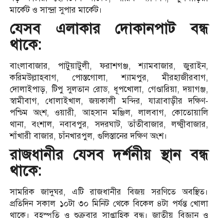
মার্কেট ও সান্দ্রা সুপার মার্কেট।
যেসব এলাকার দোকানপাট বন্ধ
থাকে:
বাংলাবাজার, পাটুয়াটুলী, ফরাশগঞ্জ, শ্যামবাজার, জুরাইন,
করিমউল্লাহবাগ, পোস্তগোলা, শ্যামপুর, মীরহাজীরবাগ,
দোলাইপাড়, টিপু সুলতান রোড, ধূপখোলা, গেণ্ডারিয়া, দয়াগঞ্জ,
স্বামীবাগ, ধোলাইখাল, জয়কালী মন্দির, যাত্রাবাড়ীর দক্ষিণ-
পশ্চিম অংশ, ওয়ারী, আহসান মঞ্জিল, লালবাগ, কোতোয়ালি
থানা, বংশাল, নবাবপুর, সদরঘাট, তাঁতীবাজার, লক্ষ্মীবাজার,
শাঁখারী বাজার, চাঁনখারপুল, গুলিস্তানের দক্ষিণ অংশ।
রাজধানীর যেসব দর্শনীয় স্থান বন্ধ
থাকে:
সামরিক জাদুঘর, এটি রাজধানীর বিজয় সরণিতে অবস্থিত।
প্রতিদিন সকাল ১০টা ৩০ মিনিট থেকে বিকেল ৪টা পর্যন্ত খোলা
থাকে। বৃহস্পতি ও শুক্রবার সাপ্তাহিক বন্ধ। জাতীয় বিজ্ঞান ও