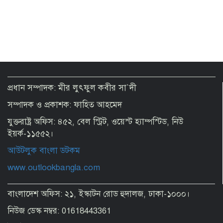
গাজীপুরের ২০ শতাংশ শিল্প কারখানায় ৪
দিন ছুটি ঘোষণা
‘জুলাই কার’, এই বিতর্ক করলে জুলাই কারও
থাকবে না: স্বরাষ্ট্রমন্ত্রী
প্রধান সম্পাদক: মীর লুৎফুল কবীর সা`দী
সম্পাদক ও প্রকাশক: ফাহিত আহমেদ
শেখ হাসিনার পতনের দিন ছিল রংপুরে
বাঁধনহীন বিজয় উল্লাস
যুক্তরাষ্ট্র অফিস: ৪৫২, বেল স্ট্রিট, ওয়েস্ট হ্যাম্পস্টিড, নিউ
ইয়র্ক-১১৫৫২।
আউটলুক বাংলা ডটকম
Ensuring dignity of July martyrs’
families and fighters is govt’s sacred
www.outlookbangla.com
responsibility: Acting President
বাংলাদেশ অফিস: ২১, ইস্কাটন রোড হুদালজ, ঢাকা-১০০০।
Justice for anti-fascist movement
killings to be transparent, impartial:
নিউজ ডেস্ক নম্বর: 01618443361
PM