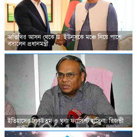
অতিথির আসন থেকে ড. ইউনূসকে মঞ্চে নিয়ে পাশে
বসালেন প্রধানমন্ত্রী
ইতিহাসের নিকৃষ্টতম ও ঘৃণ্য ফ্যাসিস্ট হাসিনা: রিজভী