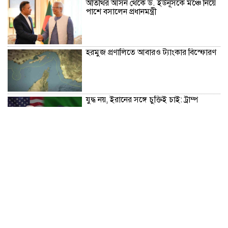
অতিথির আসন থেকে ড. ইউনূসকে মঞ্চে নিয়ে
পাশে বসালেন প্রধানমন্ত্রী
হরমুজ প্রণালিতে আবারও ট্যাংকার বিস্ফোরণ
যুদ্ধ নয়, ইরানের সঙ্গে চুক্তিই চাই: ট্রাম্প
টার্মিনাল আংশিক চালু এখনই কাটছে না
সংকট
ক্রমেই অস্থিরতা বাড়ছে পুলিশ প্রশাসনে