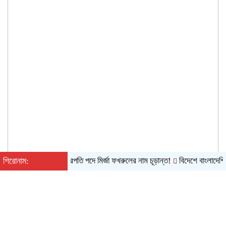
শিরোনাম:
রাষ্ট্রপতি পদে মির্জা ফখরুলের নাম চূড়ান্ত!
বিদেশে বাংলাদেশি খেলাপিদ
রবিবার, ০৯ অগাস্ট ২০২৬, ০৭:৩৭ অপরাহ্ন
English
|
Converter