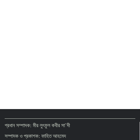
প্রধান সম্পাদক: মীর লুৎফুল কবীর সা`দী
সম্পাদক ও প্রকাশক: ফাহিত আহমেদ