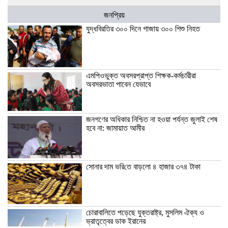
জনপ্রিয়
যুদ্ধবিরতির ৩০০ দিনে গাজায় ৩০০ শিশু নিহত
এমপিওভুক্ত অবসরপ্রাপ্ত শিক্ষক-কর্মচারীরা
অবসরভাতা পাবেন যেভাবে
জনগণের অধিকার নিশ্চিত না হওয়া পর্যন্ত জুলাই শেষ
হবে না: জামায়াত আমীর
সোনার দাম ভ‌রি‌তে বাড়লো ৪ হাজার ৩৭৪ টাকা
চোরাবালিতে পড়েছে যুক্তরাষ্ট্র, মুসলিম ঐক্য ও
ভ্রাতৃত্বের ডাক ইরানের