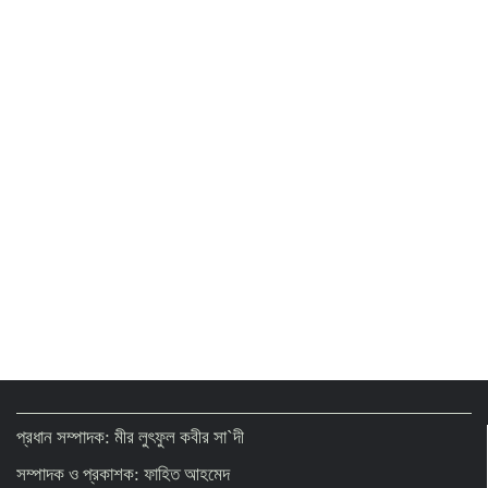
এমপিওভুক্ত অবসরপ্রাপ্ত শিক্ষক-কর্মচারীরা
অবসরভাতা পাবেন যেভাবে
জনগণের অধিকার নিশ্চিত না হওয়া পর্যন্ত জুলাই শেষ
হবে না: জামায়াত আমীর
সোনার দাম ভ‌রি‌তে বাড়লো ৪ হাজার ৩৭৪ টাকা
চোরাবালিতে পড়েছে যুক্তরাষ্ট্র, মুসলিম ঐক্য ও
ভ্রাতৃত্বের ডাক ইরানের
প্রধান সম্পাদক: মীর লুৎফুল কবীর সা`দী
সম্পাদক ও প্রকাশক: ফাহিত আহমেদ
আওয়ামী সন্ত্রাসে মদতদাতা শিক্ষকেরা বহাল তবিয়তে