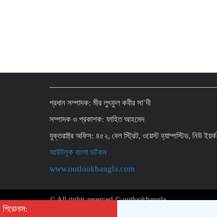
প্রধান সম্পাদক: মীর লুৎফুল কবীর সা`দী
সম্পাদক ও প্রকাশক: ফাহিত আহমেদ
যুক্তরাষ্ট্র অফিস: ৪৫২, বেল স্ট্রিট, ওয়েস্ট হ্যাম্পস্টিড, নিউ ইয
আউটলুক বাংলা ডটকম
www.outlookbangla.com
© All rights reserved © outlookbangla
শিরোনাম: