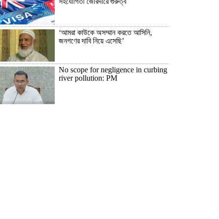
সহযোগিতা জোরদারে গুরুত্ব
‘আমরা কাউকে অসম্মান করতে আসিনি,
জনগণের দাবি নিয়ে এসেছি’
No scope for negligence in curbing
river pollution: PM
১৬ আগস্ট উদ্বোধন, চার বছরে ফ্যামিলি কার্ড
পাবে ১ কোটি ৬০ লাখ পরিবার
ভুলের জন্য ক্ষমা চাইলেন ইনফান্তিনো,
থাকছেন ফিফার শীর্ষ পদে
রাষ্ট্রপতি নির্বাচনের চূড়ান্ত তারিখ ঘোষণা