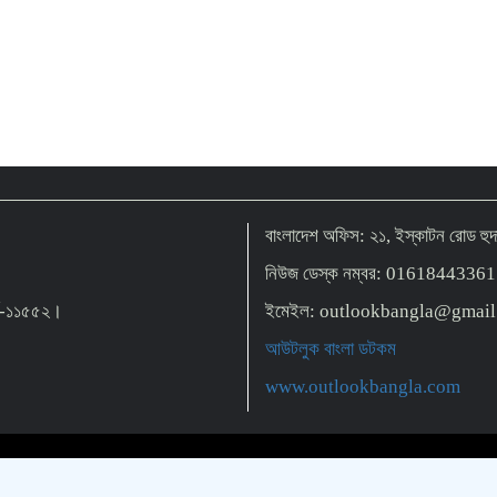
বাংলাদেশ অফিস: ২১, ইস্কাটন রোড হ
নিউজ ডেস্ক নম্বর: 01618443361
়র্ক-১১৫৫২।
ইমেইল: outlookbangla@gmai
আউটলুক বাংলা ডটকম
www.outlookbangla.com