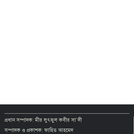
বিদেশ ভ্রমণের প্যাকেজ টাকায় বিক্রির সুযোগ
পেল ট্যুর অপারেটররা
পুলিশে থাকা গুপ্ত-ফ্যাসিস্টের দোসররা
বাহিনীর মনোবল ক্ষতিগ্রস্ত করছে
প্রধান সম্পাদক: মীর লুৎফুল কবীর সা`দী
সম্পাদক ও প্রকাশক: ফাহিত আহমেদ