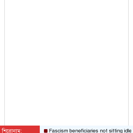
শিরোনাম:
Fascism beneficiaries not sitting idle, act