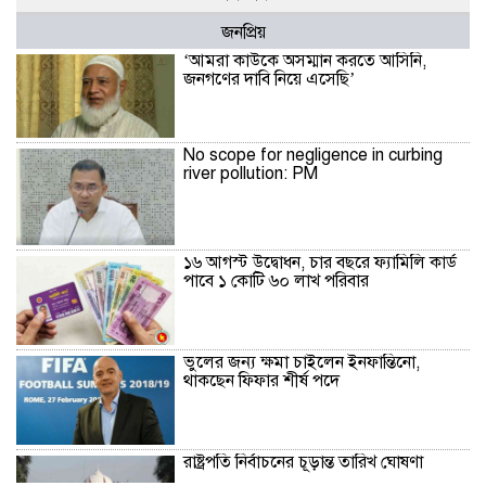
জনপ্রিয়
‘আমরা কাউকে অসম্মান করতে আসিনি,
জনগণের দাবি নিয়ে এসেছি’
No scope for negligence in curbing
river pollution: PM
১৬ আগস্ট উদ্বোধন, চার বছরে ফ্যামিলি কার্ড
পাবে ১ কোটি ৬০ লাখ পরিবার
ভুলের জন্য ক্ষমা চাইলেন ইনফান্তিনো,
থাকছেন ফিফার শীর্ষ পদে
রাষ্ট্রপতি নির্বাচনের চূড়ান্ত তারিখ ঘোষণা