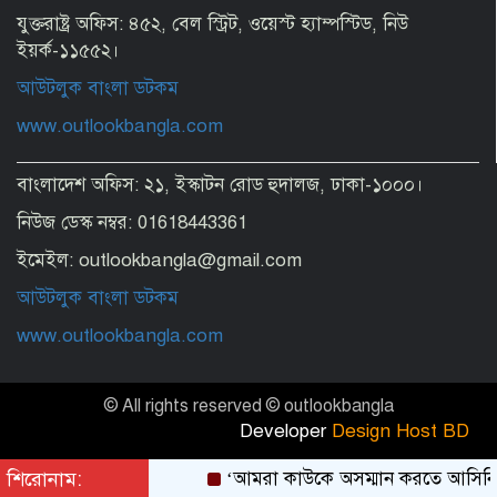
যুক্তরাষ্ট্র অফিস: ৪৫২, বেল স্ট্রিট, ওয়েস্ট হ্যাম্পস্টিড, নিউ
July Mass Uprising Day observed at
UN
ইয়র্ক-১১৫৫২।
আউটলুক বাংলা ডটকম
www.outlookbangla.com
পাঁচ দেশি মাছে মিলল মাইক্রোপ্লাস্টিক,
সবচেয়ে বেশি কই মাছে
বাংলাদেশ অফিস: ২১, ইস্কাটন রোড হুদালজ, ঢাকা-১০০০।
নিউজ ডেস্ক নম্বর: 01618443361
পানি নেই প্রত্যাশার অর্ধেকও
ইমেইল: outlookbangla@gmail.com
আউটলুক বাংলা ডটকম
ইতিহাসের নিকৃষ্টতম ও ঘৃণ্য ফ্যাসিস্ট হাসিনা:
www.outlookbangla.com
রিজভী
© All rights reserved © outlookbangla
গাজীপুরের ২০ শতাংশ শিল্প কারখানায় ৪
Developer
Design Host BD
দিন ছুটি ঘোষণা
শিরোনাম:
‘আমরা কাউকে অসম্মান করতে আসিনি, 