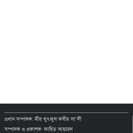
মানুষ কতটা নির্লজ্জ, দলকে বিভ্রান্ত করে এখন
অবাস্তব স্বপ্ন দেখাচ্ছেন
অতিথির আসন থেকে ড. ইউনূসকে মঞ্চে নিয়ে
পাশে বসালেন প্রধানমন্ত্রী
যুদ্ধ নয়, ইরানের সঙ্গে চুক্তিই চাই: ট্রাম্প
টার্মিনাল আংশিক চালু এখনই কাটছে না
সংকট
ক্রমেই অস্থিরতা বাড়ছে পুলিশ প্রশাসনে
প্রধান সম্পাদক: মীর লুৎফুল কবীর সা`দী
সম্পাদক ও প্রকাশক: ফাহিত আহমেদ