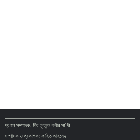
প্রধান সম্পাদক: মীর লুৎফুল কবীর সা`দী
সম্পাদক ও প্রকাশক: ফাহিত আহমেদ