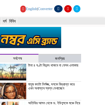
English
|
Converter
য
ধর্ম
বিবিধ
সর্বশেষ
জনপ্রিয়
টানা ৪ ঘণ্টা বিদ্যুৎ থাকবে না যেসব এলাকায়
মানুষ কতটা নির্লজ্জ, দলকে বিভ্রান্ত করে
এখন অবাস্তব স্বপ্ন দেখাচ্ছেন
অতিথির আসন থেকে ড. ইউনূসকে মঞ্চে নিয়ে