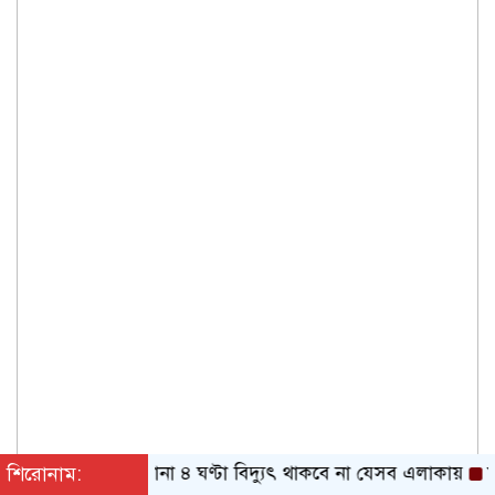
শিরোনাম:
টানা ৪ ঘণ্টা বিদ্যুৎ থাকবে না যেসব এলাকায়
মানুষ ক