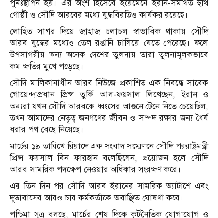
পুনঃস্থাপন হয়। এর অংশ হিসেবে ইয়েমেনে ইরান-সমর্থিত হুথি
গোষ্ঠী ও সৌদি আরবের মধ্যে যুদ্ধবিরতিও কার্যকর রয়েছে।
লোহিত সাগর দিয়ে জাহাজ চলাচল স্বাভাবিক থাকায় সৌদি
আরব যুদ্ধের মধ্যেও তেল রপ্তানি চালিয়ে যেতে পেরেছে। ফলে
উপসাগরীয় অন্য অনেক দেশের তুলনায় তারা তুলনামূলকভাবে
কম ক্ষতির মুখে পড়েছে।
সৌদি মালিকানাধীন আরব নিউজে প্রকাশিত এক নিবন্ধে সাবেক
গোয়েন্দাপ্রধান প্রিন্স তুর্কি আল-ফয়সাল লিখেছেন, ইরান ও
অন্যরা যখন সৌদি আরবকে ধ্বংসের আগুনে টেনে নিতে চেয়েছিল,
তখন আমাদের নেতৃত্ব জনগণের জীবন ও সম্পদ রক্ষার জন্য ধৈর্য
ধরার পথ বেছে নিয়েছে।
মার্চের ১৯ তারিখে রিয়াদে এক সংবাদ সম্মেলনে সৌদি পররাষ্ট্রমন্ত্রী
প্রিন্স ফয়সাল বিন ফারহান বলেছিলেন, প্রয়োজন হলে সৌদি
আরব সামরিক পদক্ষেপ নেওয়ার অধিকার সংরক্ষণ করে।
এর তিন দিন পর সৌদি আরব ইরানের সামরিক অ্যাটাশে এবং
দূতাবাসের আরও চার কর্মকর্তাকে অবাঞ্ছিত ঘোষণা করে।
পশ্চিমা সূত্র বলছে, মার্চের শেষ দিকে কূটনৈতিক যোগাযোগ ও