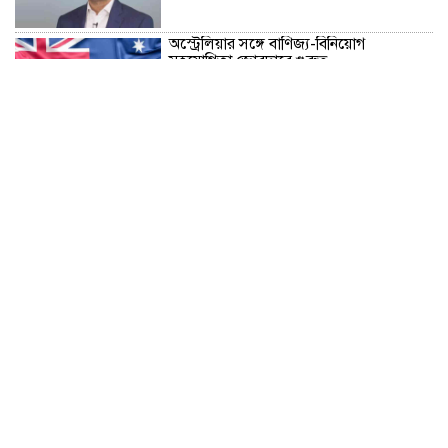
অস্ট্রেলিয়ার সঙ্গে বাণিজ্য-বিনিয়োগ
সহযোগিতা জোরদারে গুরুত্ব
‘আমরা কাউকে অসম্মান করতে আসিনি,
জনগণের দাবি নিয়ে এসেছি’
No scope for negligence in curbing
river pollution: PM
১৬ আগস্ট উদ্বোধন, চার বছরে ফ্যামিলি কার্ড
পাবে ১ কোটি ৬০ লাখ পরিবার
ভুলের জন্য ক্ষমা চাইলেন ইনফান্তিনো,
থাকছেন ফিফার শীর্ষ পদে