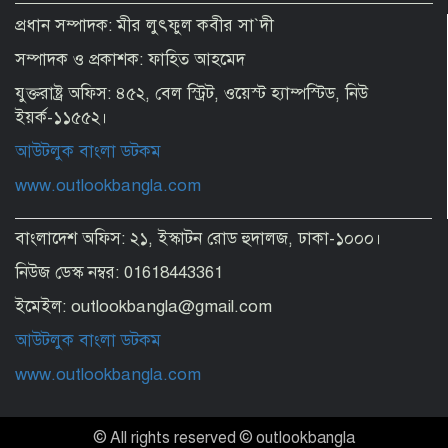
প্রধান সম্পাদক: মীর লুৎফুল কবীর সা`দী
সম্পাদক ও প্রকাশক: ফাহিত আহমেদ
মানুষ কতটা নির্লজ্জ, দলকে বিভ্রান্ত করে এখন
যুক্তরাষ্ট্র অফিস: ৪৫২, বেল স্ট্রিট, ওয়েস্ট হ্যাম্পস্টিড, নিউ
অবাস্তব স্বপ্ন দেখাচ্ছেন
ইয়র্ক-১১৫৫২।
আউটলুক বাংলা ডটকম
অতিথির আসন থেকে ড. ইউনূসকে মঞ্চে নিয়ে
www.outlookbangla.com
পাশে বসালেন প্রধানমন্ত্রী
বাংলাদেশ অফিস: ২১, ইস্কাটন রোড হুদালজ, ঢাকা-১০০০।
নিউজ ডেস্ক নম্বর: 01618443361
যুদ্ধ নয়, ইরানের সঙ্গে চুক্তিই চাই: ট্রাম্প
ইমেইল: outlookbangla@gmail.com
আউটলুক বাংলা ডটকম
টার্মিনাল আংশিক চালু এখনই কাটছে না
www.outlookbangla.com
সংকট
© All rights reserved © outlookbangla