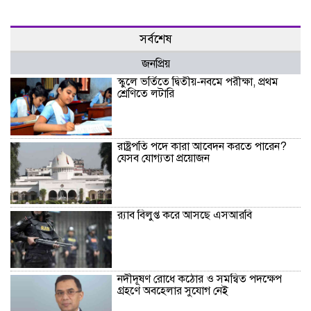
সর্বশেষ
জনপ্রিয়
স্কুলে ভর্তিতে দ্বিতীয়-নবমে পরীক্ষা, প্রথম
শ্রেণিতে লটারি
রাষ্ট্রপতি পদে কারা আবেদন করতে পারেন?
যেসব যোগ্যতা প্রয়োজন
র‍্যাব বিলুপ্ত করে আসছে এসআরবি
নদীদূষণ রোধে কঠোর ও সমন্বিত পদক্ষেপ
গ্রহণে অবহেলার সুযোগ নেই