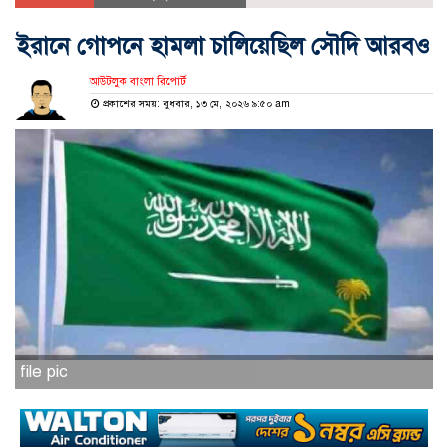
ইরানে গোপনে হামলা চালিয়েছিল সৌদি আরবও
আউটলুক বাংলা রিপোর্ট
প্রকাশের সময়: বুধবার, ১৩ মে, ২০২৬ ৯:৫০ am
file pic