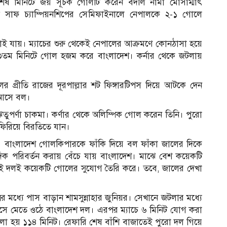
 শেষ মিনিটে জয় সূচক গোলটি করেন বদলি নামা মোসাম্মাৎ
 সাফ চ্যাম্পিয়নশিপের সেমিফাইনালে নেপালকে ২-১ গোলে
লাই যায়। ম্যাচের শুরু থেকেই নেপালের আক্রমণে কোনঠাসা হয়ে
২৩তম মিনিটে গোল হজম করে বাংলাদেশ। কর্নার থেকে জটলায়
র প্রীতি রাজের দূরপাল্লার শট ফিঙ্গারটিপস দিয়ে আটকে দেন
 আসে বল।
ান ঋতুপর্ণা চাকমা। কর্ণার থেকে অলিম্পিক গোল করেন তিনি। পুরো
ে ফিরিয়ে বিরতিতে যান।
াদেশ। বাংলাদেশ গোলকিপারকে ফাঁকি দিয়ে বল ফাঁকা জালের দিকে
িক পরিবর্তন করায় বেঁচে যায় বাংলাদেশ। মাঝে বেশ কয়েকটি
দুই দলই কয়েকটি গোলের সুযোগ তৈরি করে। তবে, জালের দেখা
র মধ্যে পাস বাড়ান শামসুন্নাহার জুনিয়র। সেখানে জটলার মধ্যে
াসে মেতে ওঠে বাংলাদেশ দল। এরপর ম্যাচে ৬ মিনিট যোগ করা
 খেলা হয় ১১৪ মিনিট। রেফারি শেষ বাঁশি বাজাতেই পুরো দল গিয়ে