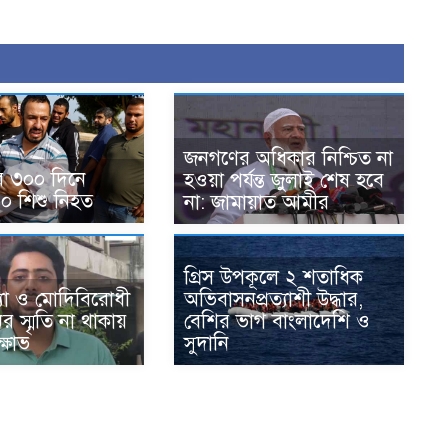
জনগণের অধিকার নিশ্চিত না
ির ৩০০ দিনে
হওয়া পর্যন্ত জুলাই শেষ হবে
০ শিশু নিহত
না: জামায়াত আমীর
গ্রিস উপকূলে ২ শতাধিক
ত্যা ও মোদিবিরোধী
অভিবাসনপ্রত্যাশী উদ্ধার,
 স্মৃতি না থাকায়
বেশির ভাগ বাংলাদেশি ও
্ষোভ
সুদানি