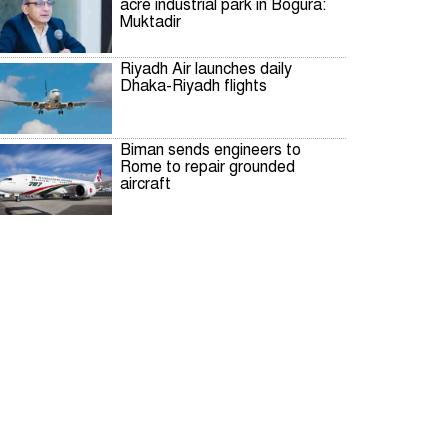
acre industrial park in Bogura:
Muktadir
Riyadh Air launches daily
Dhaka-Riyadh flights
Biman sends engineers to
Rome to repair grounded
aircraft
Patuakhali fisherman nets
2,200 hilsa in a single haul,
earns Tk 48 lakh
দিল্লিতে শেখ হাসিনার রাজনৈতিক
তৎপরতার দায় ভারত এড়াতে পারে
না: স্বরাষ্ট্রমন্ত্রী
পাকিস্তানে রপ্তানি হবে বাংলাদেশের
আনারস