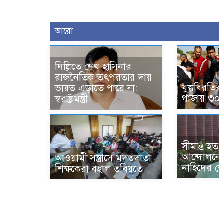
আরো
দিল্লিতে শেখ হাসিনার
রাজনৈতিক তৎপরতার দায়
যুদ্ধবিরত
ভারত এড়াতে পারে না:
গাজায় ৩০
স্বরাষ্ট্রমন্ত্রী
সীমান্ত হ
আন্দোলনের
আওয়ামী সন্ত্রাসে মদতদাতা
নাহিদের ক
শিক্ষকেরা বহাল তবিয়তে