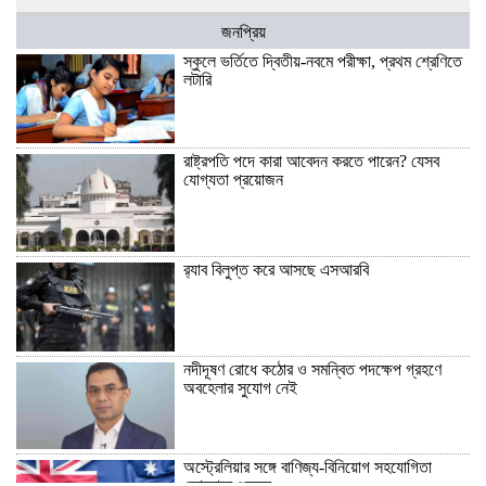
জনপ্রিয়
স্কুলে ভর্তিতে দ্বিতীয়-নবমে পরীক্ষা, প্রথম শ্রেণিতে
লটারি
রাষ্ট্রপতি পদে কারা আবেদন করতে পারেন? যেসব
যোগ্যতা প্রয়োজন
র‍্যাব বিলুপ্ত করে আসছে এসআরবি
নদীদূষণ রোধে কঠোর ও সমন্বিত পদক্ষেপ গ্রহণে
অবহেলার সুযোগ নেই
অস্ট্রেলিয়ার সঙ্গে বাণিজ্য-বিনিয়োগ সহযোগিতা
জোরদারে গুরুত্ব