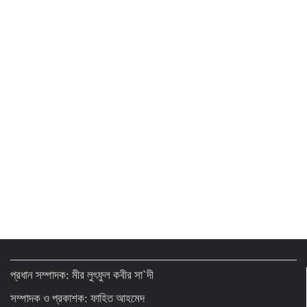
২ থেকে ৩ দিনের মধ্যে গ্যাস সরবরাহ স্বাভাবিক হবে:
জ্বালানিমন্ত্রী
Presidential Election on August 20
Govt moves to formalise gold sector with
revised policy to boost legal trade
টানা ৪ ঘণ্টা বিদ্যুৎ থাকবে না যেসব এলাকায়
প্রধান সম্পাদক: মীর লুৎফুল কবীর সা`দী
সম্পাদক ও প্রকাশক: ফাহিত আহমেদ