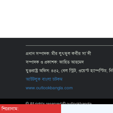
প্রধান সম্পাদক: মীর লুৎফুল কবীর সা`দী
সম্পাদক ও প্রকাশক: ফাহিত আহমেদ
যুক্তরাষ্ট্র অফিস: ৪৫২, বেল স্ট্রিট, ওয়েস্ট হ্যাম্পস্টিড,
আউটলুক বাংলা ডটকম
www.outlookbangla.com
© All rights reserved © outlookbangla
শিরোনাম: