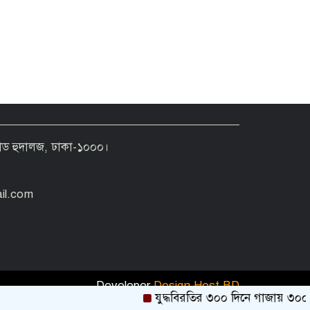
জনগণের অধিকার নিশ্চিত না হওয়া
রোড হুদালজ, ঢাকা-১০০০।
পর্যন্ত জুলাই শেষ হবে না: জামায়াত
আমীর
il.com
Developer
Design Host BD
যুদ্ধবিরতির ৩০০ দিনে গাজায় ৩০০ শি