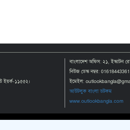
বাংলাদেশ অফিস: ২১, ইস্কাটন 
নিউজ ডেস্ক নম্বর: 01618443361
 নিউ ইয়র্ক-১১৫৫২।
ইমেইল: outlookbangla@gma
আউটলুক বাংলা ডটকম
www.outlookbangla.com