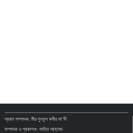
প্রধান সম্পাদক: মীর লুৎফুল কবীর সা`দী
সম্পাদক ও প্রকাশক: ফাহিত আহমেদ