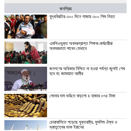
জনপ্রিয়
যুদ্ধবিরতির ৩০০ দিনে গাজায় ৩০০ শিশু নিহত
এমপিওভুক্ত অবসরপ্রাপ্ত শিক্ষক-কর্মচারীরা
অবসরভাতা পাবেন যেভাবে
জনগণের অধিকার নিশ্চিত না হওয়া পর্যন্ত জুলাই শেষ
হবে না: জামায়াত আমীর
সোনার দাম ভ‌রি‌তে বাড়লো ৪ হাজার ৩৭৪ টাকা
চোরাবালিতে পড়েছে যুক্তরাষ্ট্র, মুসলিম ঐক্য ও
ভ্রাতৃত্বের ডাক ইরানের