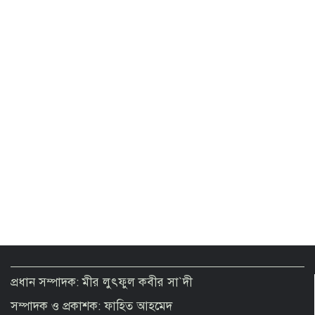
গাজায় ধ্বংসস্তূপ থেকে ১৯ লাশ উদ্ধার,
বেশিরভাগ নারী-শিশু
প্রধান সম্পাদক: মীর লুৎফুল কবীর সা`দী
সম্পাদক ও প্রকাশক: ফাহিত আহমেদ