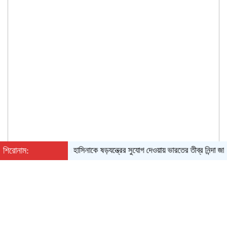
শিরোনাম:
হাসিনাকে ষড়যন্ত্রের সুযোগ দেওয়ায় ভারতের তীব্র নিন্দা জানা
শনিবার, ০৮ অগাস্ট ২০২৬, ০৩:২৬ পূর্বাহ্ন
English
|
Converter