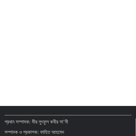
প্রস্তুত সাকিব
Korean official see strong prospect of
upgrading Bangladesh’s RMG industry
Politics is a place for healthy cultural
practice: Jamaat Ameer
No alternative to independent media for
sustainable democracy: Fakhrul
Dengue must taken as a national public
health issue: Dr Mustaq
প্রধান সম্পাদক: মীর লুৎফুল কবীর সা`দী
সম্পাদক ও প্রকাশক: ফাহিত আহমেদ
Top drug traffickers’ list to be prepared