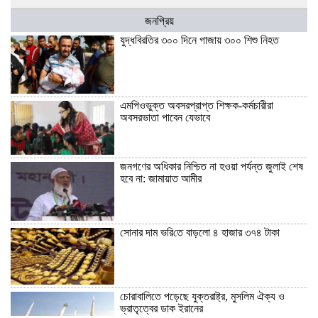
জনপ্রিয়
যুদ্ধবিরতির ৩০০ দিনে গাজায় ৩০০ শিশু নিহত
এমপিওভুক্ত অবসরপ্রাপ্ত শিক্ষক-কর্মচারীরা
অবসরভাতা পাবেন যেভাবে
জনগণের অধিকার নিশ্চিত না হওয়া পর্যন্ত জুলাই শেষ
হবে না: জামায়াত আমীর
সোনার দাম ভ‌রি‌তে বাড়লো ৪ হাজার ৩৭৪ টাকা
চোরাবালিতে পড়েছে যুক্তরাষ্ট্র, মুসলিম ঐক্য ও
ভ্রাতৃত্বের ডাক ইরানের