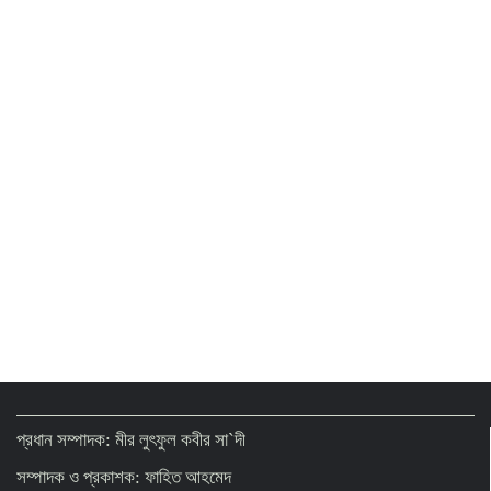
নিন্দা জানালো জামায়াত
ভারতীয় হাইকমিশনকে তলবের দাবি নাহিদ ইসলামের
কিসের হাসিনা, কোথায় বক্তব্য দিয়েছে, চেহারা কি
দেখা গেছে: স্বরাষ্ট্রমন্ত্রী
এক দেশে হামলা মানে তিন দেশে হামলা-সৌদি,
তুরস্ক ও পাকিস্তানের চুক্তি
এক দিন পর সোনার দাম কমলো ভরিতে ৩,২৬৬ টাকা
প্রধান সম্পাদক: মীর লুৎফুল কবীর সা`দী
সম্পাদক ও প্রকাশক: ফাহিত আহমেদ
মন্ত্রীদের ১০ লাখ, এমপিদের ৫ লাখ টাকা বেতন হওয়া