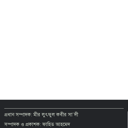
প্রধান সম্পাদক: মীর লুৎফুল কবীর সা`দী
সম্পাদক ও প্রকাশক: ফাহিত আহমেদ