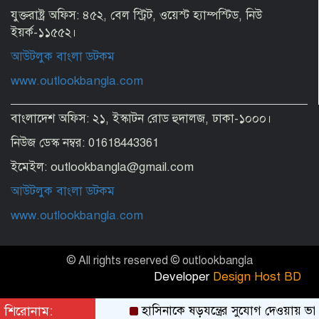
যুক্তরাষ্ট্র অফিস: ৪৫২, বেল স্ট্রিট, ওয়েস্ট হ্যাম্পস্টিড, নিউ
ইয়র্ক-১১৫৫২।
আউটলুক বাংলা ডটকম
www.outlookbangla.com
বাংলাদেশ অফিস: ২১, ইস্কাটন রোড হুদালজ, ঢাকা-১০০০।
নিউজ ডেস্ক নম্বর: 01618443361
দিল্লিতে প্রেস কনফারেন্সে শেখ হাসিনার দেয়া
বক্তব্যে সমর্থন নেই ভারতের: রণধীর
ইমেইল: outlookbangla@gmail.com
জয়সওয়াল
আউটলুক বাংলা ডটকম
www.outlookbangla.com
© All rights reserved © outlookbangla
Developer
Design Host BD
শিরোনাম:
হাসিনাকে ষড়যন্ত্রের সুযোগ দেওয়ায় ভার