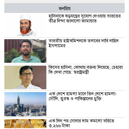
জনপ্রিয়
হাসিনাকে ষড়যন্ত্রের সুযোগ দেওয়ায় ভারতের
তীব্র নিন্দা জানালো জামায়াত
ভারতীয় হাইকমিশনকে তলবের দাবি নাহিদ
ইসলামের
কিসের হাসিনা, কোথায় বক্তব্য দিয়েছে, চেহারা
কি দেখা গেছে: স্বরাষ্ট্রমন্ত্রী
এক দেশে হামলা মানে তিন দেশে হামলা-
সৌদি, তুরস্ক ও পাকিস্তানের চুক্তি
এক দিন পর সোনার দাম কমলো ভরিতে
৩,২৬৬ টাকা