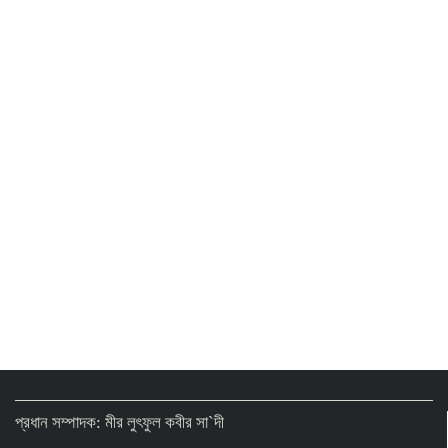
রাষ্ট্রপতি নির্বাচনের চূড়ান্ত তারিখ ঘোষণা
২ থেকে ৩ দিনের মধ্যে গ্যাস সরবরাহ স্বাভাবিক হবে:
জ্বালানিমন্ত্রী
Presidential Election on August 20
প্রধান সম্পাদক: মীর লুৎফুল কবীর সা`দী