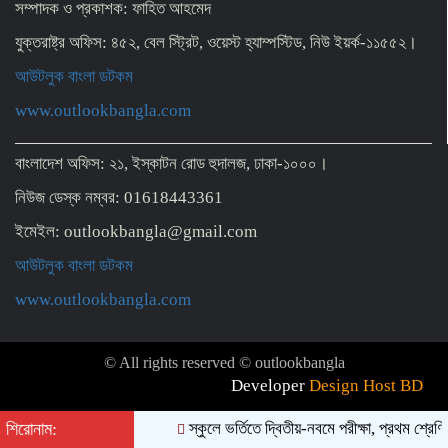
সম্পাদক ও প্রকাশক: ফাহিত আহমেদ
যুক্তরাষ্ট্র অফিস: ৪৫২, বেল স্ট্রিট, ওয়েস্ট হ্যাম্পস্টিড, নিউ ইয়র্ক-১১৫৫২।
আউটলুক বাংলা ডটকম
www.outlookbangla.com
বাংলাদেশ অফিস: ২১, ইস্কাটন রোড হুদালজ, ঢাকা-১০০০।
নিউজ ডেস্ক নম্বর: 01618443361
ইমেইল: outlookbangla@gmail.com
আউটলুক বাংলা ডটকম
www.outlookbangla.com
© All rights reserved © outlookbangla
Developer
Design Host BD
শিরোনাম:
স্কুলে ভর্তিতে দ্বিতীয়-নবমে পরীক্ষা, প্রথম শ্রেণিত