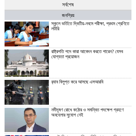
সর্বশেষ
জনপ্রিয়
স্কুলে ভর্তিতে দ্বিতীয়-নবমে পরীক্ষা, প্রথম শ্রেণিতে
লটারি
রাষ্ট্রপতি পদে কারা আবেদন করতে পারেন? যেসব
যোগ্যতা প্রয়োজন
র‍্যাব বিলুপ্ত করে আসছে এসআরবি
নদীদূষণ রোধে কঠোর ও সমন্বিত পদক্ষেপ গ্রহণে
অবহেলার সুযোগ নেই