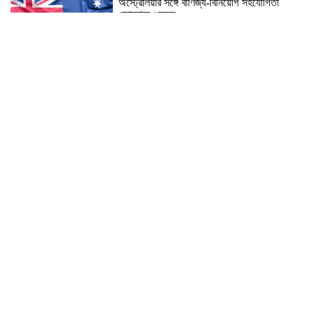
অস্ট্রেলিয়ার সঙ্গে বাণিজ্য-বিনিয়োগ সহযোগিতা
জোরদারে গুরুত্ব
‘আমরা কাউকে অসম্মান করতে আসিনি, জনগণের
দাবি নিয়ে এসেছি’
No scope for negligence in curbing river
pollution: PM
১৬ আগস্ট উদ্বোধন, চার বছরে ফ্যামিলি কার্ড পাবে ১
কোটি ৬০ লাখ পরিবার
ভুলের জন্য ক্ষমা চাইলেন ইনফান্তিনো, থাকছেন
ফিফার শীর্ষ পদে