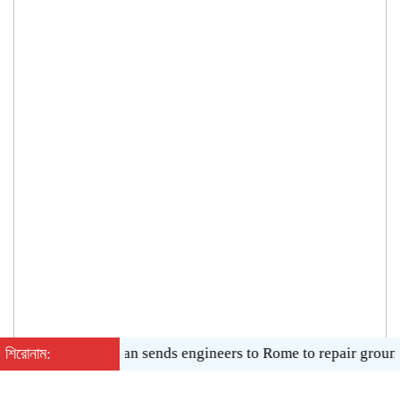
শিরোনাম:
Biman sends engineers to Rome to repair grounded ai
শনিবার, ০৮ অগাস্ট ২০২৬, ০৫:৪২ অপরাহ্ন