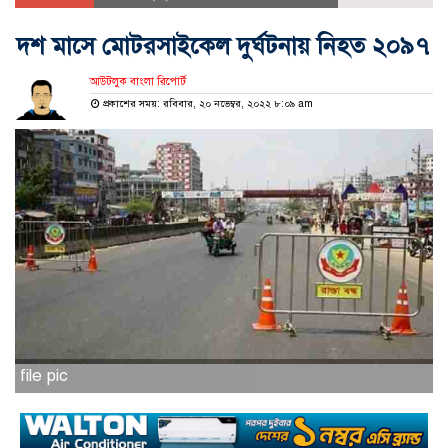
দশ মাসে মোটরসাইকেল দুর্ঘটনায় নিহত ২০৯৭
আউটলুক বাংলা রিপোর্ট
প্রকাশের সময়: রবিবার, ২০ নভেম্বর, ২০২২ ৮:০৯ am
file pic