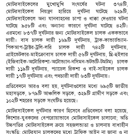
মোটরসাইকেলের মুখোমুখি সংঘর্ষের ঘটনা ৩৭৪টি,
মোটরসাইকেল নিয়ন্ত্রণ হারিয়ে দুর্ঘটনা ঘটেছে ৬২৯টি,
মোটরসাইকেলে অন্য যানবাহনের চাপা ও ধাক্কা দেওয়ার ঘটনা
ঘটেছে ৯৫৮টি এবং অন্যান্য কারণে দুর্ঘটনা ঘটেছে ৪২টি।
এরমধ্যে ৮৩৭টি দুর্ঘটনার জন্য মোটরসাইকেল চালক এককভাবে
দায়ী। বাস চালক দায়ী ১৬৯টি দুর্ঘটনায়, ট্রাক-কাভার্ডভ্যান-
পিকআপ-ট্রাক্টর-ট্রলি-লরি চালক দায়ী ৭৪২টি দুর্ঘটনায়,
প্রাইভেটকার-মাইক্রোবাস চালক দায়ী ৫৬টি দুর্ঘটনায়, থ্রি-হুইলার
(ইজিবাইক-অটোরিকশা-অটোভ্যান-নসিমন-ভটভটি-টমটম) চালক
দায়ী ১১৯টি দুর্ঘটনায়, প্যাডেল রিকশা ও বাই-সাইকেল চালক
দায়ী ১৭টি দুর্ঘটনায় এবং পথচারী দায়ী ৬৩টি দুর্ঘটনায়।
প্রতিবেদনে আরও বলা হয়, দুর্ঘটনাগুলোর মধ্যে ৬৯৫টি জাতীয়
মহাসড়কে, ৮৭৯টি আঞ্চলিক সড়কে, ৩২৯টি গ্রামীণ সড়কে এবং
১০২টি শহরের সড়কে সংঘটিত হয়েছে।
মোটরসাইকেল দুর্ঘটনার কারণ হিসেবে প্রতিবেদনে বলা হয়েছে,
কিশোর-যুবকদের বেপরোয়াভাবে মোটরসাইকেল চালানো; অতি
উচ্চগতির মোটরসাইকেল ক্রয়ে সহজলভ্যতা ও চালনায় বাধাহীন
সংস্কৃতি; মোটরযান চালকদের মধ্যে ট্রাফিক আইন না জানা ও না