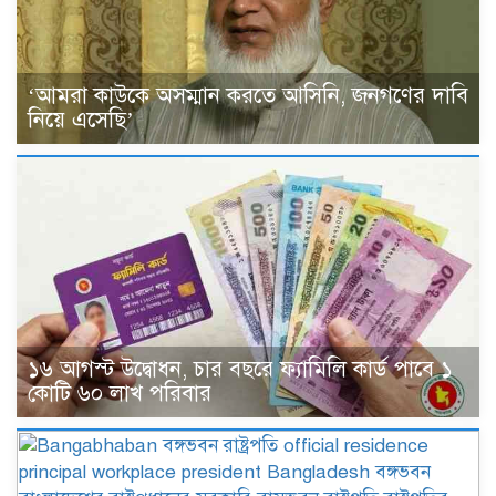
‘আমরা কাউকে অসম্মান করতে আসিনি, জনগণের দাবি
নিয়ে এসেছি’
১৬ আগস্ট উদ্বোধন, চার বছরে ফ্যামিলি কার্ড পাবে ১
কোটি ৬০ লাখ পরিবার