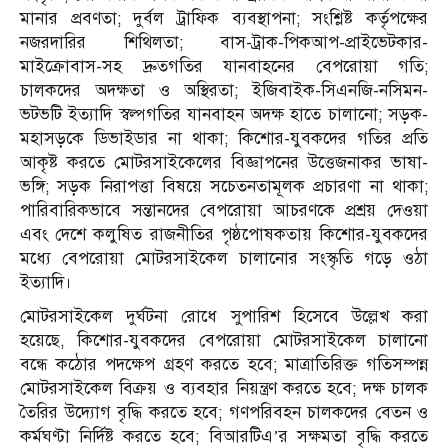
মানার প্রবণতা; দুর্বল ট্রাফিক ব্যবস্থাপনা; সংশ্লিষ্ট কর্তৃপক্ষের
নজরদারির শিথিলতা; বাস-ট্রাক-পিকআপ-প্রাইভেটকার-
মাইক্রোবাস-সহ দ্রুতগতির যানবাহনের বেপরোয়া গতি;
চালকদের অদক্ষতা ও অস্থিরতা; ইজিবাইক-সিএনজি-নসিমন-
ভটভটি ইত্যাদি স্বল্পগতির যানবাহন অদক্ষ হাতে চালানো; সড়ক-
মহাসড়কে ডিভাইডার না থাকা; কিশোর-যুবকদের গতির প্রতি
আকৃষ্ট করতে মোটরসাইকেলের বিজ্ঞাপনের উত্তেজনাকর ভাষা-
ভঙ্গি; সড়ক নিরাপত্তা বিষয়ে সচেতনতামূলক প্রচারণা না থাকা;
পারিবারিকভাবে সন্তানদের বেপরোয়া আচরণকে প্রশ্রয় দেওয়া
এবং দেশে কলুষিত রাজনীতির পৃষ্ঠপোষকতায় কিশোর-যুবকদের
মধ্যে বেপরোয়া মোটরসাইকেল চালানোর সংস্কৃতি গড়ে ওঠা
ইত্যাদি।
মোটরসাইকেল দুর্ঘটনা রোধে সুপারিশ হিসেবে উল্লেখ করা
হয়েছে, কিশোর-যুবকদের বেপরোয়া মোটরসাইকেল চালানো
বন্ধে কঠোর পদক্ষেপ গ্রহণ করতে হবে; মাত্রাতিরিক্ত গতিসম্পন্ন
মোটরসাইকেল বিক্রয় ও ব্যবহার নিয়ন্ত্রণ করতে হবে; দক্ষ চালক
তৈরির উদ্যোগ বৃদ্ধি করতে হবে; গণপরিবহন চালকদের বেতন ও
কর্মঘণ্টা নির্দিষ্ট করতে হবে; বিআরটিএ’র সক্ষমতা বৃদ্ধি করতে