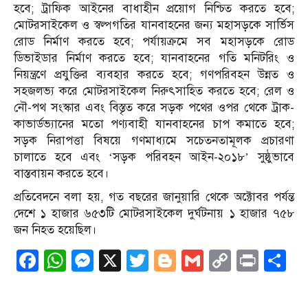
হবে; ট্রাফিক আইনের বাধাহীন প্রয়োগ নিশ্চিত করতে হবে;
মোটরসাইকেল ও স্বল্পগতির যানবাহনের জন্য মহাসড়কে সার্ভিস
রোড নির্মাণ করতে হবে; পর্যায়ক্রমে সব মহাসড়কে রোড
ডিভাইডার নির্মাণ করতে হবে; যানবাহনের গতি মনিটরিং ও
নিয়ন্ত্রণে প্রযুক্তির ব্যবহার করতে হবে; গণপরিবহন উন্নত ও
সহজলভ্য করে মোটরসাইকেল নিরুৎসাহিত করতে হবে; রেল ও
নৌ-পথ সংস্কার এবং বিস্তৃত করে সড়ক পথের ওপর থেকে ট্রাক-
কাভার্ডভ্যানের মতো পণ্যবাহী যানবাহনের চাপ কমাতে হবে;
সড়ক নিরাপত্তা বিষয়ে গণমাধ্যমে সচেতনতামূলক প্রচারণা
চালাতে হবে এবং ‘সড়ক পরিবহন আইন-২০১৮’ সুষ্ঠুভাবে
বাস্তবায়ন করতে হবে।
প্রতিবেদনে বলা হয়, গত বছরের জানুয়ারি থেকে অক্টোবর পর্যন্ত
দেশে ১ হাজার ৬৫৩টি মোটরসাইকেল দুর্ঘটনায় ১ হাজার ৭৫৮
জন নিহত হয়েছিল।
Facebook
WhatsApp
Messenger
X
Twitter
Blogger
Gmail
Copy
Print
S
Link