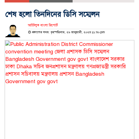
শেষ হলো তিনদিনের ডিসি সম্মেলন
আউটলুক বাংলা রিপোর্ট
প্রকাশের সময়: বৃহস্পতিবার, ২৬ জানুয়ারী, ২০২৩ ১১:৩০ pm