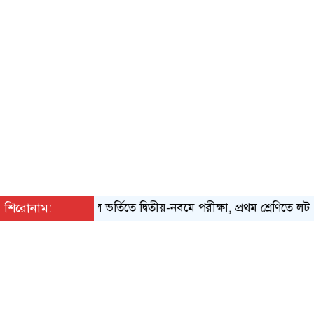
শিরোনাম:
স্কুলে ভর্তিতে দ্বিতীয়-নবমে পরীক্ষা, প্রথম শ্রেণিতে লটারি
র