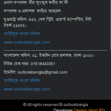
প্রধান সম্পাদক: মীর লুৎফুল কবীর সা`দী
সম্পাদক ও প্রকাশক: ফাহিত আহমেদ
মানুষ কতটা নির্লজ্জ, দলকে বিভ্রান্ত করে এখন
যুক্তরাষ্ট্র অফিস: ৪৫২, বেল স্ট্রিট, ওয়েস্ট হ্যাম্পস্টিড, নিউ
অবাস্তব স্বপ্ন দেখাচ্ছেন
ইয়র্ক-১১৫৫২।
আউটলুক বাংলা ডটকম
অতিথির আসন থেকে ড. ইউনূসকে মঞ্চে নিয়ে
www.outlookbangla.com
পাশে বসালেন প্রধানমন্ত্রী
বাংলাদেশ অফিস: ২১, ইস্কাটন রোড হুদালজ, ঢাকা-১০০০।
নিউজ ডেস্ক নম্বর: 01618443361
যুদ্ধ নয়, ইরানের সঙ্গে চুক্তিই চাই: ট্রাম্প
ইমেইল: outlookbangla@gmail.com
আউটলুক বাংলা ডটকম
টার্মিনাল আংশিক চালু এখনই কাটছে না
www.outlookbangla.com
সংকট
© All rights reserved © outlookbangla
ক্রমেই অস্থিরতা বাড়ছে পুলিশ প্রশাসনে
Developer
Design Host BD