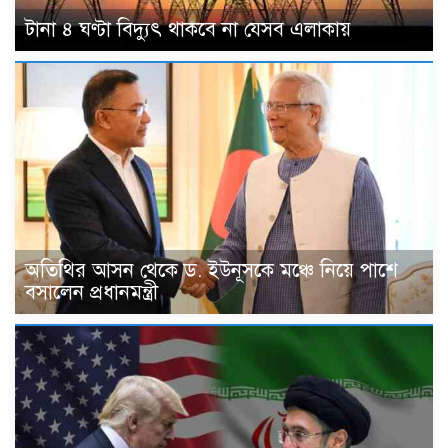
টানা ৪ ঘণ্টা বিদ্যুৎ থাকবে না যেসব এলাকায়
অতিথির আসন থেকে ড. ইউনূসকে মঞ্চে নিয়ে পাশে
বসালেন প্রধানমন্ত্রী