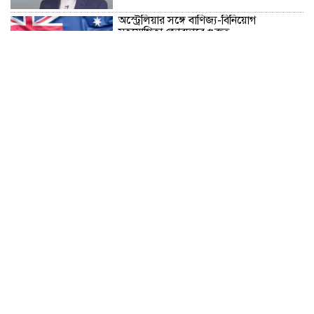
অস্ট্রেলিয়ার সঙ্গে বাণিজ্য-বিনিয়োগ
সহযোগিতা জোরদারে গুরুত্ব
‘আমরা কাউকে অসম্মান করতে আসিনি,
জনগণের দাবি নিয়ে এসেছি’
No scope for negligence in curbing
river pollution: PM
১৬ আগস্ট উদ্বোধন, চার বছরে ফ্যামিলি কার্ড
পাবে ১ কোটি ৬০ লাখ পরিবার
ভুলের জন্য ক্ষমা চাইলেন ইনফান্তিনো,
থাকছেন ফিফার শীর্ষ পদে