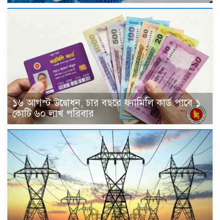
১৬ আগস্ট উদ্বোধন, চার বছরে ফ্যামিলি কার্ড পাবে ১
কোটি ৬০ লাখ পরিবার