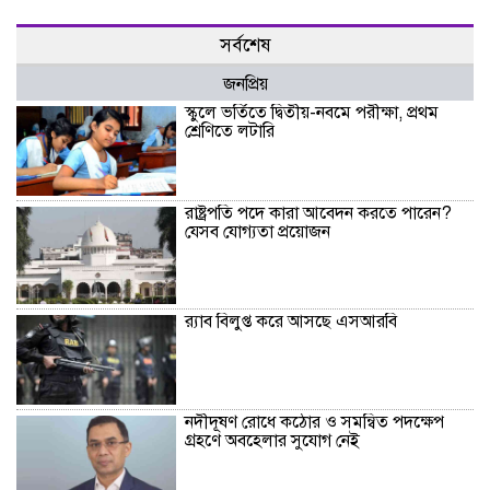
সর্বশেষ
জনপ্রিয়
স্কুলে ভর্তিতে দ্বিতীয়-নবমে পরীক্ষা, প্রথম
শ্রেণিতে লটারি
রাষ্ট্রপতি পদে কারা আবেদন করতে পারেন?
যেসব যোগ্যতা প্রয়োজন
র‍্যাব বিলুপ্ত করে আসছে এসআরবি
নদীদূষণ রোধে কঠোর ও সমন্বিত পদক্ষেপ
গ্রহণে অবহেলার সুযোগ নেই