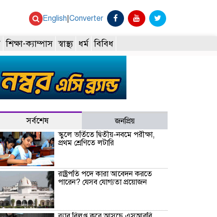
English
|
Converter
ি
শিক্ষা-ক্যাম্পাস
স্বাস্থ্য
ধর্ম
বিবিধ
সর্বশেষ
জনপ্রিয়
স্কুলে ভর্তিতে দ্বিতীয়-নবমে পরীক্ষা,
প্রথম শ্রেণিতে লটারি
রাষ্ট্রপতি পদে কারা আবেদন করতে
পারেন? যেসব যোগ্যতা প্রয়োজন
র‍্যাব বিলুপ্ত করে আসছে এসআরবি