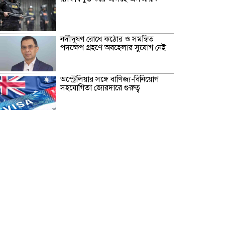
নদীদূষণ রোধে কঠোর ও সমন্বিত
পদক্ষেপ গ্রহণে অবহেলার সুযোগ নেই
অস্ট্রেলিয়ার সঙ্গে বাণিজ্য-বিনিয়োগ
সহযোগিতা জোরদারে গুরুত্ব
‘আমরা কাউকে অসম্মান করতে
আসিনি, জনগণের দাবি নিয়ে এসেছি’
No scope for negligence in
curbing river pollution: PM
১৬ আগস্ট উদ্বোধন, চার বছরে ফ্যামিলি
কার্ড পাবে ১ কোটি ৬০ লাখ পরিবার