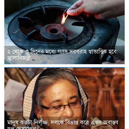
২ থেকে ৩ দিনের মধ্যে গ্যাস সরবরাহ স্বাভাবিক হবে:
জ্বালানিমন্ত্রী
মানুষ কতটা নির্লজ্জ, দলকে বিভ্রান্ত করে এখন অবাস্তব
স্বপ্ন দেখাচ্ছেন