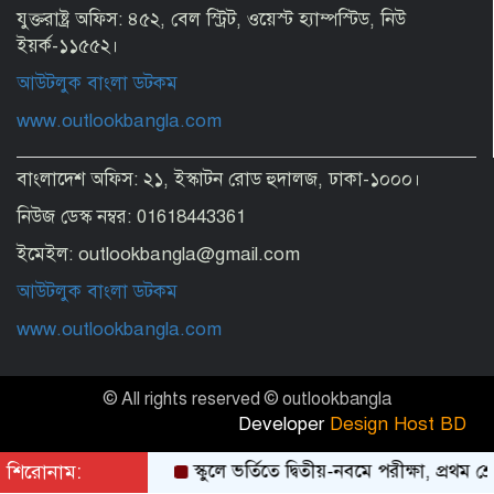
মানুষ কতটা নির্লজ্জ, দলকে বিভ্রান্ত করে এখন
যুক্তরাষ্ট্র অফিস: ৪৫২, বেল স্ট্রিট, ওয়েস্ট হ্যাম্পস্টিড, নিউ
অবাস্তব স্বপ্ন দেখাচ্ছেন
ইয়র্ক-১১৫৫২।
আউটলুক বাংলা ডটকম
অতিথির আসন থেকে ড. ইউনূসকে মঞ্চে নিয়ে
www.outlookbangla.com
পাশে বসালেন প্রধানমন্ত্রী
বাংলাদেশ অফিস: ২১, ইস্কাটন রোড হুদালজ, ঢাকা-১০০০।
নিউজ ডেস্ক নম্বর: 01618443361
যুদ্ধ নয়, ইরানের সঙ্গে চুক্তিই চাই: ট্রাম্প
ইমেইল: outlookbangla@gmail.com
আউটলুক বাংলা ডটকম
টার্মিনাল আংশিক চালু এখনই কাটছে না
www.outlookbangla.com
সংকট
© All rights reserved © outlookbangla
ক্রমেই অস্থিরতা বাড়ছে পুলিশ প্রশাসনে
Developer
Design Host BD
শিরোনাম:
স্কুলে ভর্তিতে দ্বিতীয়-নবমে পরীক্ষা, প্রথম শ্রেণিতে