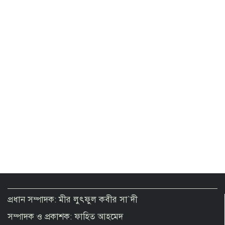
২ থেকে ৩ দিনের মধ্যে গ্যাস সরবরাহ
স্বাভাবিক হবে: জ্বালানিমন্ত্রী
Presidential Election on August 20
Govt moves to formalise gold sector
with revised policy to boost legal
trade
টানা ৪ ঘণ্টা বিদ্যুৎ থাকবে না যেসব এলাকায়
প্রধান সম্পাদক: মীর লুৎফুল কবীর সা`দী
সম্পাদক ও প্রকাশক: ফাহিত আহমেদ