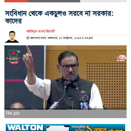
সংবিধান থেকে একচুলও সরবে না সরকার:
কাদের
আউটলুক বাংলা রিপোর্ট
প্রকাশের সময়: মঙ্গলবার, ১৭ অক্টোবর, ২০২৩ ৬:২৩ pm
file pic