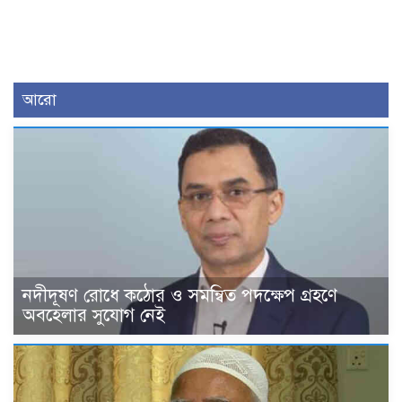
আরো
নদীদূষণ রোধে কঠোর ও সমন্বিত পদক্ষেপ গ্রহণে
অবহেলার সুযোগ নেই