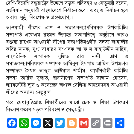
দেশি-বিদেশি বন্ধুরাষ্ট্রের উদ্দেশে সড়ক পরিবহণ ও সেতুমন্ত্রী বলেন,
সংবিধান অনুযায়ী বাংলাদেশে নির্বাচন হবে। এবং এ নির্বাচন হবে
অবাধ, সুষ্ঠু, নিরপেক্ষ ও গ্রহণযোগ্য।
আওয়ামী লীগের ত্রাণ ও সমাজকল্যাণবিষয়ক উপকমিটির
সভাপতি একেএম রহমত উল্লাহর সভাপতিত্বে অনুষ্ঠানে আরও
বক্তব্য রাখেন আওয়ামী লীগের সভাপতিমণ্ডলীর সদস্য জাহাঙ্গীর
কবির নানক, যুগ্ম সাধারণ সম্পাদক আ ফ ম বাহাউদ্দীন নাছিম,
সাংগঠনিক সম্পাদক সুজিত রায় নন্দী, ত্রাণ ও
সমাজকল্যাণবিষয়ক সম্পাদক আমিনুল ইসলাম আমিন, উপপ্রচার
সম্পাদক সৈয়দ আব্দুল আউয়াল শামীম, কার্যনির্বাহী কমিটির
সদস্য তারিক সুজাত, ছাত্রলীগের সভাপতি সাদ্দাম হোসেন,
ল্যাবরেটরি স্কুল ও কলেজের অধ্যক্ষ সেলিনা আহমেদসহ আওয়ামী
লীগের অন্যান্য নেতৃবৃন্দ।
পরে মেধাবৃত্তিপ্রাপ্ত শিক্ষার্থীদের মাঝে চেক ও শিক্ষা উপকরণ
বিতরণ করেন সড়ক পরিবহণ ও সেতুমন্ত্রী।
Facebook
WhatsApp
Messenger
X
Twitter
Blogger
Gmail
Copy
Print
S
Link