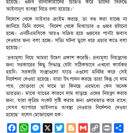
হয়েছে। গুজব রটনাকারীদের চিহ্নিত করে তাদের বিরুদ্ধে
আইনানুগ ব্যবস্থা নিতে বলা হয়েছে।’
বিদেশে থেকে সাইবার ক্রাইম করছে, তা বন্ধ করা যাচ্ছে না
জানিয়ে তিনি বলেন, ‘বিদেশ থেকে মিথ্যাচার ও গুজব রটানো
হচ্ছে। এনটিএমসিকে আরও সক্রিয় হয়ে গুজবের পাল্টা জবাব
দেওয়ার জন্য বলা হচ্ছে। সত্যি ঘটনা তুলে ধরে প্রচার কতে বলা
হয়েছে।’
‘দ্রব্যমূল্য নিয়ে আমরা উদ্বেগ প্রকাশ করেছি। দ্রব্যমূল্য নিয়ন্ত্রণের
জন্য সরকারের কিছু সিদ্ধান্ত যেটা সঠিকভাবে এখনো কার্যকর
হয়নি। সরকারি সংস্থাগুলো যাতে এগুলো মনিটর করে সেই
নির্দেশনা দেওয়া হয়েছে। যারা উৎপাদন করছে তারা কিন্তু যে দাম
পায়, ভোক্তারা যে দামে তা কিনছে এরমধ্যে কেন অনেক
তারতম্য। মাঝে যাতের কারণে দাম বাড়ছে এদের নিয়ন্ত্রণ করার
জন্য, যারা কৃত্রিম সংকট সৃষ্টি করার জন্য গুদামজাত করে রাখে,
সেসব ব্যাপারে আইনগত ব্যবস্থা নেওয়ার নির্দেশনা দেওয়া
হয়েছে’ বলেন মোজাম্মেল হক।
Facebook
WhatsApp
Messenger
X
Twitter
Blogger
Gmail
Copy
Print
S