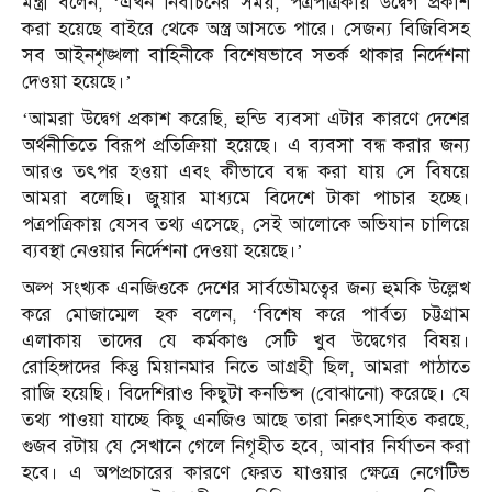
মন্ত্রী বলেন, ‘এখন নির্বাচনের সময়, পত্রপত্রিকায় উদ্বেগ প্রকাশ
করা হয়েছে বাইরে থেকে অস্ত্র আসতে পারে। সেজন্য বিজিবিসহ
সব আইনশৃঙ্খলা বাহিনীকে বিশেষভাবে সতর্ক থাকার নির্দেশনা
দেওয়া হয়েছে।’
‘আমরা উদ্বেগ প্রকাশ করেছি, হুন্ডি ব্যবসা এটার কারণে দেশের
অর্থনীতিতে বিরূপ প্রতিক্রিয়া হয়েছে। এ ব্যবসা বন্ধ করার জন্য
আরও তৎপর হওয়া এবং কীভাবে বন্ধ করা যায় সে বিষয়ে
আমরা বলেছি। জুয়ার মাধ্যমে বিদেশে টাকা পাচার হচ্ছে।
পত্রপত্রিকায় যেসব তথ্য এসেছে, সেই আলোকে অভিযান চালিয়ে
ব্যবস্থা নেওয়ার নির্দেশনা দেওয়া হয়েছে।’
অল্প সংখ্যক এনজিওকে দেশের সার্বভৌমত্বের জন্য হুমকি উল্লেখ
করে মোজাম্মেল হক বলেন, ‘বিশেষ করে পার্বত্য চট্টগ্রাম
এলাকায় তাদের যে কর্মকাণ্ড সেটি খুব উদ্বেগের বিষয়।
রোহিঙ্গাদের কিন্তু মিয়ানমার নিতে আগ্রহী ছিল, আমরা পাঠাতে
রাজি হয়েছি। বিদেশিরাও কিছুটা কনভিন্স (বোঝানো) করেছে। যে
তথ্য পাওয়া যাচ্ছে কিছু এনজিও আছে তারা নিরুৎসাহিত করছে,
গুজব রটায় যে সেখানে গেলে নিগৃহীত হবে, আবার নির্যাতন করা
হবে। এ অপপ্রচারের কারণে ফেরত যাওয়ার ক্ষেত্রে নেগেটিভ