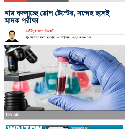
নাম বদলাচ্ছে ডোপ টেস্টের, সন্দেহ হলেই
মাদক পরীক্ষা
আউটলুক বাংলা রিপোর্ট
প্রকাশের সময়: বুধবার, ১৮ অক্টোবর, ২০২৩ ৪:৪৮ pm
file pic