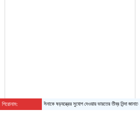
শিরোনাম:
হাসিনাকে ষড়যন্ত্রের সুযোগ দেওয়ায় ভারতের তীব্র নিন্দা জানালো জামা
শনিবার, ০৮ অগাস্ট ২০২৬, ০৪:৪১ পূর্বাহ্ন
English
|
Converter