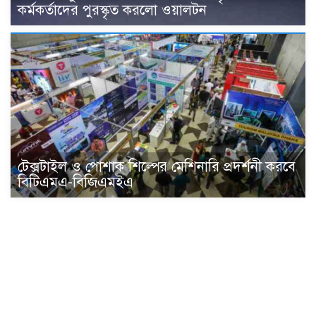
কর্মকর্তাদের পুরস্কৃত করলো ওয়ালটন
টেক্সটাইল ও পোশাক শিল্পের মেশিনারি প্রদর্শনী করবে
বিটিএমএ-বিজিএমইএ