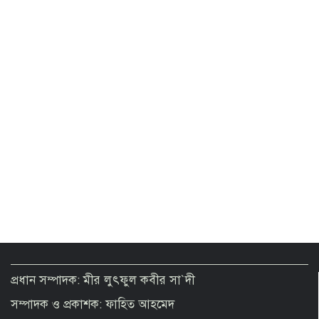
২ থেকে ৩ দিনের মধ্যে গ্যাস সরবরাহ
স্বাভাবিক হবে: জ্বালানিমন্ত্রী
Presidential Election on August 20
Govt moves to formalise gold sector
with revised policy to boost legal
trade
টানা ৪ ঘণ্টা বিদ্যুৎ থাকবে না যেসব এলাকায়
প্রধান সম্পাদক: মীর লুৎফুল কবীর সা`দী
সম্পাদক ও প্রকাশক: ফাহিত আহমেদ