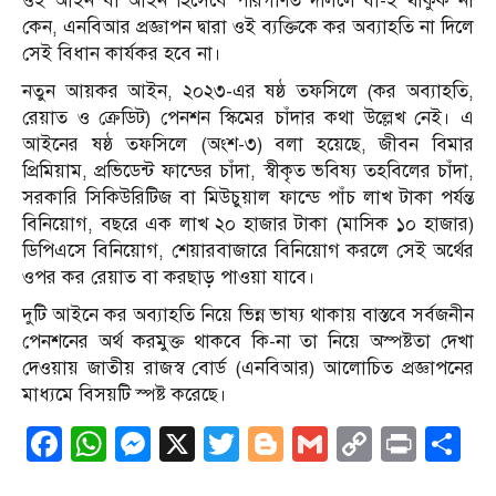
ওই আইন বা আইন হিসেবে পরিগণিত দলিলে যা-ই থাকুক না
কেন, এনবিআর প্রজ্ঞাপন দ্বারা ওই ব্যক্তিকে কর অব্যাহতি না দিলে
সেই বিধান কার্যকর হবে না।
নতুন আয়কর আইন, ২০২৩-এর ষষ্ঠ তফসিলে (কর অব্যাহতি,
রেয়াত ও ক্রেডিট) পেনশন স্কিমের চাঁদার কথা উল্লেখ নেই। এ
আইনের ষষ্ঠ তফসিলে (অংশ-৩) বলা হয়েছে, জীবন বিমার
প্রিমিয়াম, প্রভিডেন্ট ফান্ডের চাঁদা, স্বীকৃত ভবিষ্য তহবিলের চাঁদা,
সরকারি সিকিউরিটিজ বা মিউচুয়াল ফান্ডে পাঁচ লাখ টাকা পর্যন্ত
বিনিয়োগ, বছরে এক লাখ ২০ হাজার টাকা (মাসিক ১০ হাজার)
ডিপিএসে বিনিয়োগ, শেয়ারবাজারে বিনিয়োগ করলে সেই অর্থের
ওপর কর রেয়াত বা করছাড় পাওয়া যাবে।
দুটি আইনে কর অব্যাহতি নিয়ে ভিন্ন ভাষ্য থাকায় বাস্তবে সর্বজনীন
পেনশনের অর্থ করমুক্ত থাকবে কি-না তা নিয়ে অস্পষ্টতা দেখা
দেওয়ায় জাতীয় রাজস্ব বোর্ড (এনবিআর) আলোচিত প্রজ্ঞাপনের
মাধ্যমে বিসয়টি স্পষ্ট করেছে।
Facebook
WhatsApp
Messenger
X
Twitter
Blogger
Gmail
Copy
Print
S
Link