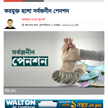
করমুক্ত হলো সর্বজনীন পেনশন
আউটলুক বাংলা রিপোর্ট
প্রকাশের সময়: বৃহস্পতিবার, ৯ নভেম্বর, ২০২৩ ১০:২০ am
file pic