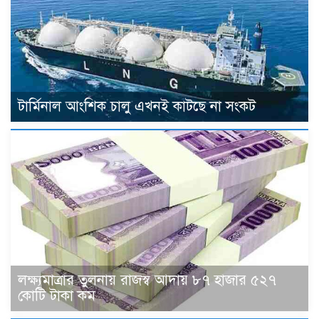
টার্মিনাল আংশিক চালু এখনই কাটছে না সংকট
লক্ষ্যমাত্রার তুলনায় রাজস্ব আদায় ৮৭ হাজার ৫২৭
কোটি টাকা কম