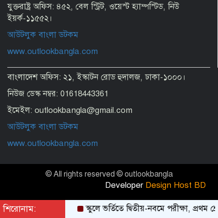
মানুষ কতটা নির্লজ্জ, দলকে বিভ্রান্ত করে এখন
যুক্তরাষ্ট্র অফিস: ৪৫২, বেল স্ট্রিট, ওয়েস্ট হ্যাম্পস্টিড, নিউ
অবাস্তব স্বপ্ন দেখাচ্ছেন
ইয়র্ক-১১৫৫২।
আউটলুক বাংলা ডটকম
অতিথির আসন থেকে ড. ইউনূসকে মঞ্চে নিয়ে
www.outlookbangla.com
পাশে বসালেন প্রধানমন্ত্রী
বাংলাদেশ অফিস: ২১, ইস্কাটন রোড হুদালজ, ঢাকা-১০০০।
নিউজ ডেস্ক নম্বর: 01618443361
যুদ্ধ নয়, ইরানের সঙ্গে চুক্তিই চাই: ট্রাম্প
ইমেইল: outlookbangla@gmail.com
আউটলুক বাংলা ডটকম
টার্মিনাল আংশিক চালু এখনই কাটছে না
www.outlookbangla.com
সংকট
© All rights reserved © outlookbangla
ক্রমেই অস্থিরতা বাড়ছে পুলিশ প্রশাসনে
Developer
Design Host BD
শিরোনাম:
স্কুলে ভর্তিতে দ্বিতীয়-নবমে পরীক্ষা, প্রথম শ্রেণিতে