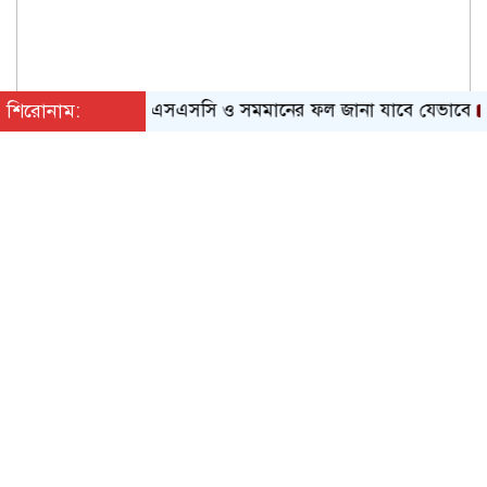
শিরোনাম:
এসএসসি ও সমমানের ফল জানা যাবে যেভাবে
ওষুধ