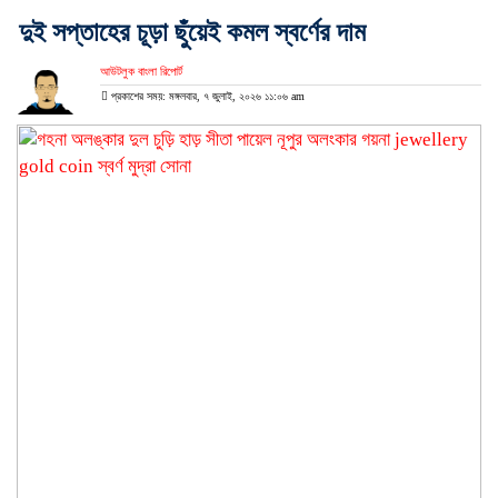
দুই সপ্তাহের চূড়া ছুঁয়েই কমল স্বর্ণের দাম
আউটলুক বাংলা রিপোর্ট
প্রকাশের সময়: মঙ্গলবার, ৭ জুলাই, ২০২৬ ১১:০৬ am