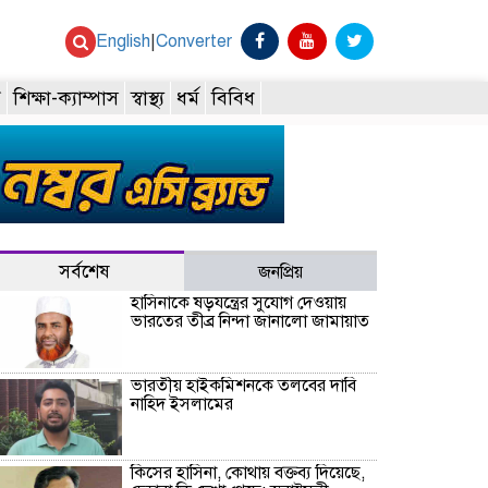
English
|
Converter
ি
শিক্ষা-ক্যাম্পাস
স্বাস্থ্য
ধর্ম
বিবিধ
সর্বশেষ
জনপ্রিয়
হাসিনাকে ষড়যন্ত্রের সুযোগ দেওয়ায়
ভারতের তীব্র নিন্দা জানালো জামায়াত
ভারতীয় হাইকমিশনকে তলবের দাবি
নাহিদ ইসলামের
কিসের হাসিনা, কোথায় বক্তব্য দিয়েছে,