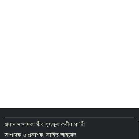
বিদেশ ভ্রমণের প্যাকেজ টাকায় বিক্রির সুযোগ
পেল ট্যুর অপারেটররা
পুলিশে থাকা গুপ্ত-ফ্যাসিস্টের দোসররা
প্রধান সম্পাদক: মীর লুৎফুল কবীর সা`দী
বাহিনীর মনোবল ক্ষতিগ্রস্ত করছে
সম্পাদক ও প্রকাশক: ফাহিত আহমেদ