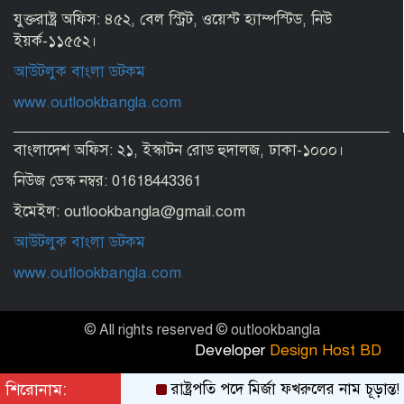
যুক্তরাষ্ট্র অফিস: ৪৫২, বেল স্ট্রিট, ওয়েস্ট হ্যাম্পস্টিড, নিউ
ইয়র্ক-১১৫৫২।
আউটলুক বাংলা ডটকম
www.outlookbangla.com
বাংলাদেশ অফিস: ২১, ইস্কাটন রোড হুদালজ, ঢাকা-১০০০।
নিউজ ডেস্ক নম্বর: 01618443361
ইমেইল: outlookbangla@gmail.com
আউটলুক বাংলা ডটকম
www.outlookbangla.com
© All rights reserved © outlookbangla
Developer
Design Host BD
শিরোনাম:
রাষ্ট্রপতি পদে মির্জা ফখরুলের নাম চূড়ান্ত!