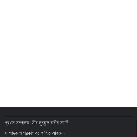
প্রধান সম্পাদক: মীর লুৎফুল কবীর সা`দী
সম্পাদক ও প্রকাশক: ফাহিত আহমেদ