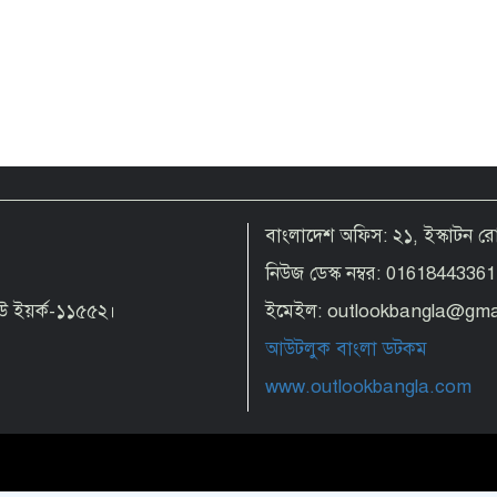
বাংলাদেশ অফিস: ২১, ইস্কাটন 
নিউজ ডেস্ক নম্বর: 01618443361
 নিউ ইয়র্ক-১১৫৫২।
ইমেইল: outlookbangla@gma
আউটলুক বাংলা ডটকম
www.outlookbangla.com