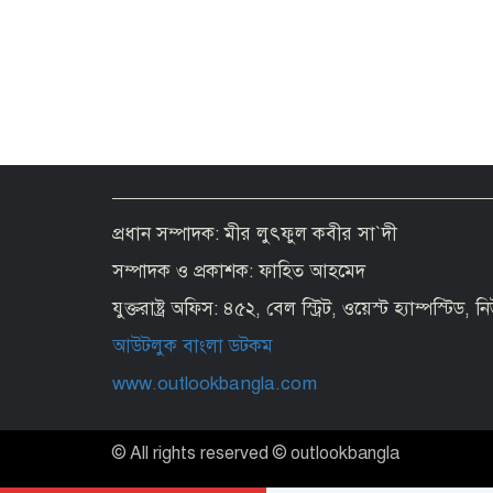
প্রধান সম্পাদক: মীর লুৎফুল কবীর সা`দী
সম্পাদক ও প্রকাশক: ফাহিত আহমেদ
যুক্তরাষ্ট্র অফিস: ৪৫২, বেল স্ট্রিট, ওয়েস্ট হ্যাম্পস্টিড,
আউটলুক বাংলা ডটকম
www.outlookbangla.com
© All rights reserved © outlookbangla