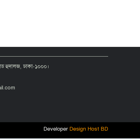
রোড হুদালজ, ঢাকা-১০০০।
কিসের হাসিনা, কোথায় বক্তব্য দিয়েছে,
চেহারা কি দেখা গেছে: স্বরাষ্ট্রমন্ত্রী
il.com
Developer
Design Host BD